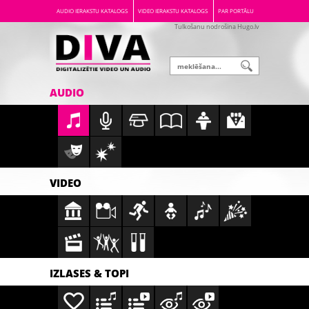
AUDIO IERAKSTU KATALOGS
VIDEO IERAKSTU KATALOGS
PAR PORTĀLU
Tulkošanu nodrošina Hugo.lv
AUDIO
VIDEO
IZLASES & TOPI