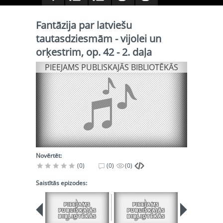
Fantāzija par latviešu
tautasdziesmām - vijolei un
orķestrim, op. 42 - 2. daļa
PIEEJAMS PUBLISKAJĀS BIBLIOTĒKĀS
Novērtēt:
(0)
(0)
(0)
Saistītās epizodes:
PIEEJAMS
PIEEJAMS
PUBLISKAJĀS
PUBLISKAJĀS
BIBLIOTĒKĀS
BIBLIOTĒKĀS