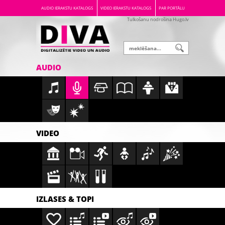
AUDIO IERAKSTU KATALOGS
VIDEO IERAKSTU KATALOGS
PAR PORTĀLU
Tulkošanu nodrošina Hugo.lv
AUDIO
VIDEO
IZLASES & TOPI