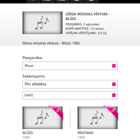
DŽEZA MŪZIKAS VĒSTURE -
BLŪZS
PIEEJAMAS
: 2 epizodes
KOPĀ SKATĪTAS
: 12 reizes
VIDĒJAIS VĒRTĒJUMS
: 3,5 (2)
Džeza mūzikas vēsture - Blūzs: 1965
Pieejamība:
Visur
Sakārtojums:
Pēc alfabēta
(visi)
BLŪZS
REGTAIMI
1965
1965