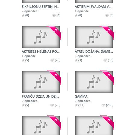
SĪKPILSOŅU SEPTIŅI NĀVES GRĒKI
AKTIERIM ĒVALDAM VALTERAM - 75
2 epizodes
1 epizode
(0)
(4)
(0)
(8)
AKTRISES HELĒNAS ROMANOVAS DAIĻRADE
ĀTRSLIDOŠANA, DAMBRETE UN ŠĶĒPMEŠANA
1 epizode
8 epizodes
(5)
(28)
(3)
(36)
FRANČU DZEJA UN DZIESMA
GAMMA
5 epizodes
9 epizodes
(5)
(26)
(1,1)
(208)