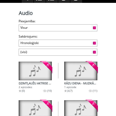
Audio
Pieejamība:
Visur
Sakārtojums:
Hronoloģiski
(visi)
DZIMTĻAUŽU AKTRISE - MŪZIKĀLA NOVELE
KĀZU DIENA - MUZIKĀLA NOVELE
2 epizodes
1 epizode
(0)
(10)
(4,7)
(11)