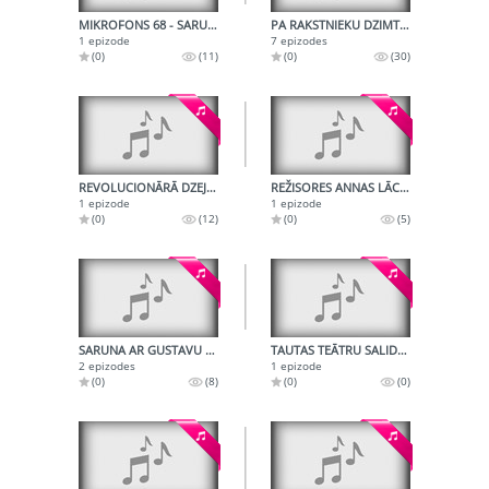
MIKROFONS 68 - SARUNA AR ŠĶĒPMETĒJU JĀNI LŪSI
PA RAKSTNIEKU DZIMTAJĀM VIETĀM
1 epizode
7 epizodes
(0)
(11)
(0)
(30)
REVOLUCIONĀRĀ DZEJNIECE ASTRA LAIKABIEDRU ATMIŅĀS
REŽISORES ANNAS LĀCIS DAIĻRADE
1 epizode
1 epizode
(0)
(12)
(0)
(5)
SARUNA AR GUSTAVU ERNESAKU
TAUTAS TEĀTRU SALIDOJUMS SMILTENĒ
2 epizodes
1 epizode
(0)
(8)
(0)
(0)