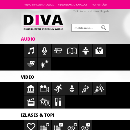
AUDIO IERAKSTU KATALOGS
VIDEO IERAKSTU KATALOGS
PAR PORTĀLU
Tulkošanu nodrošina Hugo.lv
AUDIO
VIDEO
IZLASES & TOPI