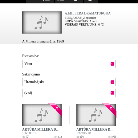
A.MILLERA DRAMATURĢIJA
PIEEJAMAS
: 2 epizodes
KOPĀ SKATĪTAS
: 1 reizi
VIDĒJAIS VĒRTĒJUMS
: 0 (0)
A.Millera dramaturģija: 1969
Pieejamība:
Visur
Sakārtojums:
Hronoloģiski
(visi)
ARTŪRA MILLERA DRAMATURĢIJA - 1. RULLIS
ARTŪRA MILLERA DRAMATURĢIJA - 2. RULLIS
1969-05-10
1969-05-10
(0)
(1)
(0)
(0)