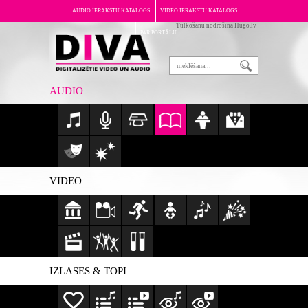
AUDIO IERAKSTU KATALOGS
VIDEO IERAKSTU KATALOGS
Tulkošanu nodrošina Hugo.lv
PAR PORTĀLU
AUDIO
VIDEO
IZLASES & TOPI