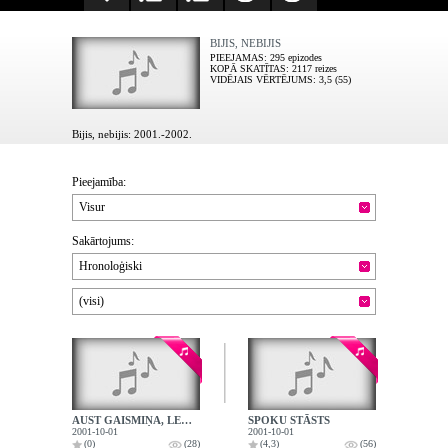
BIJIS, NEBIJIS
PIEEJAMAS
: 295 epizodes
KOPĀ SKATĪTAS
: 2117 reizes
VIDĒJAIS VĒRTĒJUMS
: 3,5 (55)
Bijis, nebijis: 2001.-2002.
Pieejamība:
Visur
Sakārtojums:
Hronoloģiski
(visi)
AUST GAISMIŅA, LEC SAULĪTE
SPOKU STĀSTS
2001-10-01
2001-10-01
(0)
(28)
(4,3)
(56)