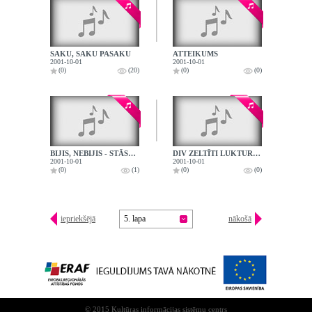
SAKU, SAKU PASAKU
ATTEIKUMS
2001-10-01
2001-10-01
(0)
(20)
(0)
(0)
BIJIS, NEBIJIS - STĀSTNIEKU ATGADĪJUMI NR. 14 - PIEDZĪVOJUMS JŪRMALĀ
DIV ZELTĪTI LUKTURĪŠI
2001-10-01
2001-10-01
(0)
(1)
(0)
(0)
iepriekšējā
5. lapa
nākošā
© 2015 Kultūras informācijas sistēmu centrs