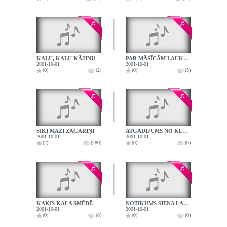
KALU, KALU KĀJIŅU
PAR MĀSĪCĀM LAUKOS
2001-10-01
2001-10-01
(0)
(2)
(0)
(5)
SĪKI MAZI ŽAGARIŅI
ATGADĪJUMS NO KLASES DZĪVES
2001-10-01
2001-10-01
(2)
(280)
(0)
(0)
KAĶIS KALA SMĒDĒ
NOTIKUMS SIENA LAIKĀ
2001-10-01
2001-10-01
(0)
(6)
(0)
(0)