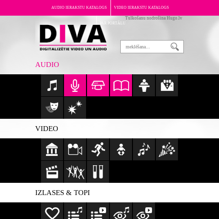
AUDIO IERAKSTU KATALOGS
VIDEO IERAKSTU KATALOGS
Tulkošanu nodrošina Hugo.lv
PAR PORTĀLU
AUDIO
VIDEO
IZLASES & TOPI