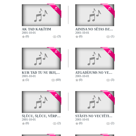
AK TAD KAĶĪTIM
AINIŅA NO SĒTAS DZĪVES
2001-10-01
2001-10-01
(0)
(3)
(0)
(1)
KUR TAD TU NU BIJI, ĀZĪTI MANU
ATGADĪJUMS NO VECMĀMIŅAS DZĪVES
2001-10-01
2001-10-01
(5)
(69)
(0)
(3)
ŠĻŪCU, ŠĻŪCU, VĒRPU, VĒRPU
STĀSTS NO VECTĒTIŅA BĒRNĪBAS
2001-10-01
2001-10-01
(0)
(2)
(0)
(2)