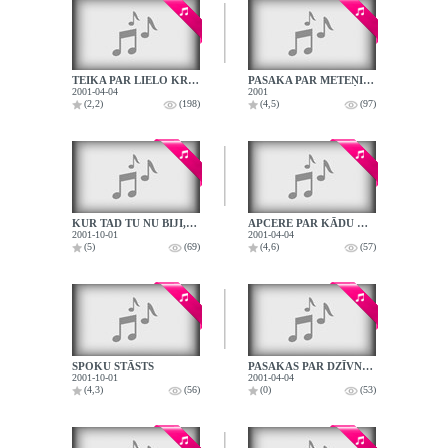
TEIKA PAR LIELO KRISTAPU - AIJA PLAUKA
PASAKA PAR METEŅIEM
2001-04-04
2001
(2,2)
(198)
(4,5)
(97)
KUR TAD TU NU BIJI, ĀZĪTI MANU
APCERE PAR KĀDU GUDRU SARUNU - ARMANDA VILCĀNE
2001-10-01
2001-04-04
(5)
(69)
(4,6)
(57)
SPOKU STĀSTS
PASAKAS PAR DZĪVNIEKIEM - KĀ MĀJAS PELE GĀJA CIEMOS PIE LAUKU PELES
2001-10-01
2001-04-04
(4,3)
(56)
(0)
(53)