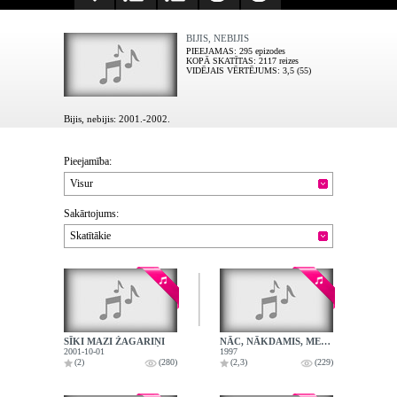
BIJIS, NEBIJIS
PIEEJAMAS
: 295 epizodes
KOPĀ SKATĪTAS
: 2117 reizes
VIDĒJAIS VĒRTĒJUMS
: 3,5 (55)
Bijis, nebijis: 2001.-2002.
Pieejamība:
Visur
Sakārtojums:
Skatītākie
SĪKI MAZI ŽAGARIŅI
NĀC, NĀKDAMIS, METENĪTI
2001-10-01
1997
(2)
(280)
(2,3)
(229)