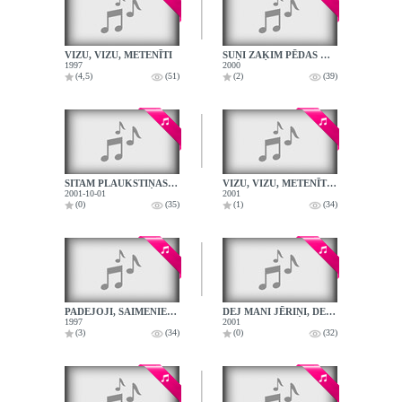
VIZU, VIZU, METENĪTI
SUŅI ZAĶIM PĒDAS DZINA
1997
2000
(4,5)
(51)
(2)
(39)
SITAM PLAUKSTIŅAS, ĶERAM MUŠIŅAS
VIZU, VIZU, METENĪTI, PAŅUDIS
2001-10-01
2001
(0)
(35)
(1)
(34)
PADEJOJI, SAIMENIECE, METENĪŠA VAKARĀ
DEJ MANI JĒRIŅI, DEJ KAZLĒNIŅI
1997
2001
(3)
(34)
(0)
(32)