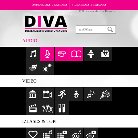
AUDIO IERAKSTU KATALOGS
VIDEO IERAKSTU KATALOGS
Tulkošanu nodrošina Hugo.lv
PAR PORTĀLU
AUDIO
VIDEO
IZLASES & TOPI