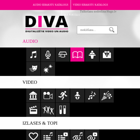
AUDIO IERAKSTU KATALOGS
VIDEO IERAKSTU KATALOGS
Tulkošanu nodrošina Hugo.lv
PAR PORTĀLU
AUDIO
VIDEO
IZLASES & TOPI