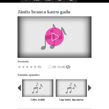
Jānīts brauca katru gadu
Novērtēt:
(0)
(0)
(4)
Saistītās epizodes:
Celies, brālīti
Līgo lauki, līgo pļavas
Jāņi, Jāņi, š