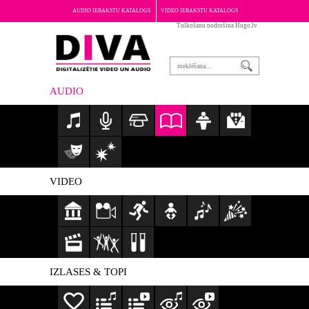
AUDIO IERAKSTU KATALOGS
VIDEO IERAKSTU KATALOGS
Tulkošanu nodrošina Hugo.lv
PAR PORTĀLU
AUDIO
VIDEO
IZLASES & TOPI