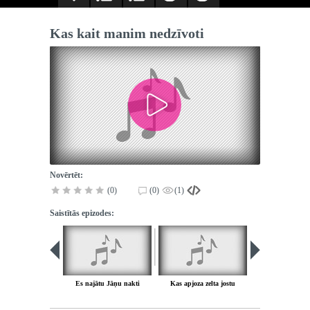
Kas kait manim nedzīvoti
Novērtēt:
(0)
(0)
(1)
Saistītās epizodes:
Es najātu Jāņu nakti
Kas apjoza zelta jostu
Liela, resna J