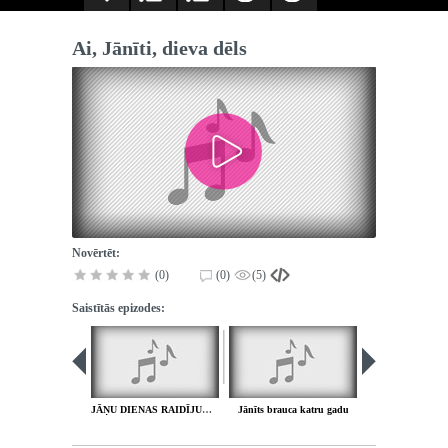
Ai, Jānīti, dieva dēls
Novērtēt:
(0)
(0)
(5)
Saistītās epizodes:
JĀŅU DIENAS RAIDĪJUMS - Viena pati Jāņu zāle
Jānīts brauca katru gadu
Līgo lauki, līg