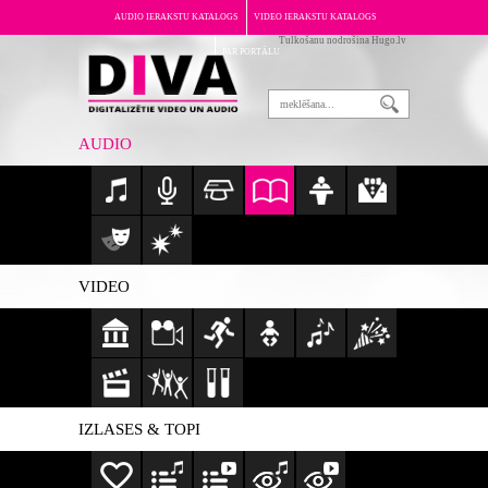
AUDIO IERAKSTU KATALOGS
VIDEO IERAKSTU KATALOGS
Tulkošanu nodrošina Hugo.lv
PAR PORTĀLU
AUDIO
VIDEO
IZLASES & TOPI