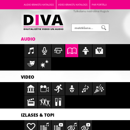
AUDIO IERAKSTU KATALOGS
VIDEO IERAKSTU KATALOGS
PAR PORTĀLU
Tulkošanu nodrošina Hugo.lv
AUDIO
VIDEO
IZLASES & TOPI