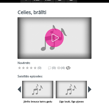
Celies, brālīti
Novērtēt:
(0)
(0)
(4)
Saistītās epizodes:
Jānīts brauca katru gadu
Līgo lauki, līgo pļavas
Jāņi, Jāņi, š