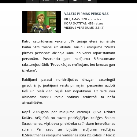
VALSTS PIRMĀS PERSONAS
PIEEJAMAS
: 228 epizodes
KOPĀ SKATĪTAS
: 456 reizes
VIDĒJAIS VĒRTĒJUMS
: 3,5 (4)
Katru ceturtdienas vakaru LTV tiešajā ēterā žurnāliste
Baiba Strautmane uz atklātu sarunu raidījumā “Valsts
pirmās personas” aicināja kādu no valstī atpazīstamām
personām. Pusstundu garo raidījumu B.Strautmane
raksturojusi šādi: “Provokācijas nerīkojam, bet lamatas gan
izliekam”.
Raidījumi parasti norisinājušies diezgan saspringtā
gaisotnē, jo jautājumi valsts pirmajām personām uzdoti
tieši un bieži vien bijuši tām nepatīkami. Uz raidījumu
aicināmo cilvēku izvēle notikusi atbilstoši tā brīža
aktualitātēm.
Kopš 2005.gada par raidījuma vadītāju kļuva Dzintrs
Kolāts. Atšķirībā no savas priekšgājējas kolēģes Baibas
Strautmanes, viņš deva priekšroku satīriskam intervēšanas
stilam.
Par savu un bijušās raidījuma vadītājas
B.Strautmanes raidījuma vadīšanas stilu Dz.Kolāts ir teicis: