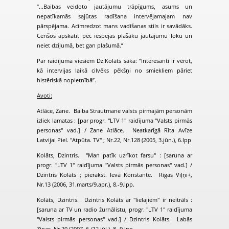
“...Baibas veidoto jautājumu trāpīgums, asums un
nepatīkamās sajūtas radīšana intervējamajam nav
pārspējama. Acīmredzot mans vadīšanas stils ir savādāks.
Cenšos apskatīt pēc iespējas plašāku jautājumu loku un
neiet dziļumā, bet gan plašumā.”
Par raidījuma viesiem Dz.Kolāts saka: “Interesanti ir vērot,
kā intervijas laikā cilvēks pēkšņi no smiekliem pāriet
histēriskā nopietnībā”.
Avoti:
Atlāce, Zane. Baiba Strautmane valsts pirmajām personām
izliek lamatas : [par progr. "LTV 1" raidījuma "Valsts pirmās
personas" vad.] / Zane Atlāce. Neatkarīgā Rīta Avīze
Latvijai Piel. "Atpūta. TV" ; Nr.22, Nr.128 (2005, 3.jūn.), 6.lpp
Kolāts, Dzintris. "Man patīk uzrīkot farsu" : [saruna ar
progr. "LTV 1" raidījuma "Valsts pirmās personas" vad.] /
Dzintris Kolāts ; pierakst. Ieva Konstante. Rīgas Viļņi+,
Nr.13 (2006, 31.marts/9.apr.), 8.-9.lpp.
Kolāts, Dzintris. Dzintris Kolāts ar "lielajiem" ir neitrāls :
[saruna ar TV un radio žurnālistu, progr. "LTV 1" raidījuma
"Valsts pirmās personas" vad.] / Dzintris Kolāts. Labās
Ziņas, Nr.20 (2007, 6./12.jūl.), 8.-9.lpp.