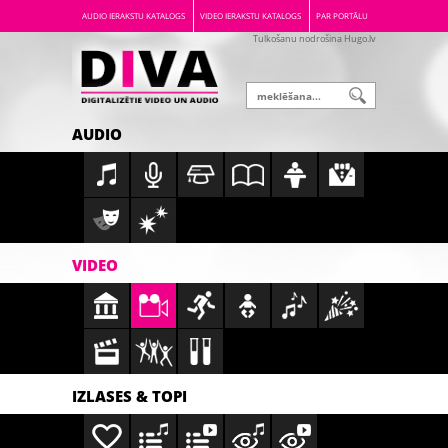
AUDIO IERAKSTU KATALOGS
VIDEO IERAKSTU KATALOGS
PAR PORTĀLU
Tulkošanu nodrošina Hugo.lv
AUDIO
VIDEO
IZLASES & TOPI