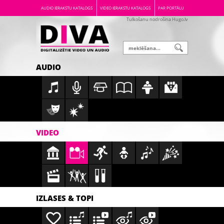
AUDIO IERAKSTU KATALOGS
VIDEO IERAKSTU KATALOGS
PAR PORTĀLU
Tulkošanu nodrošina Hugo.lv
AUDIO
VIDEO
IZLASES & TOPI