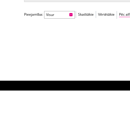
Pieejamība:
Skatītākie
Vērtētākie
Pēc al
Visur