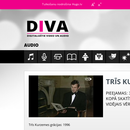
Tulkošanu nodrošina Hugo.lv
AUDIO
TRĪS K
PIEEJAMAS
:
KOPĀ SKATĪ
VIDĒJAIS VĒ
Trīs Kurzemes grācijas: 1996