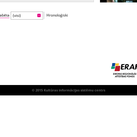
fabēta
Hronoloģiski
(visi)
© 2015 Kultūras informācijas sistēmu centrs