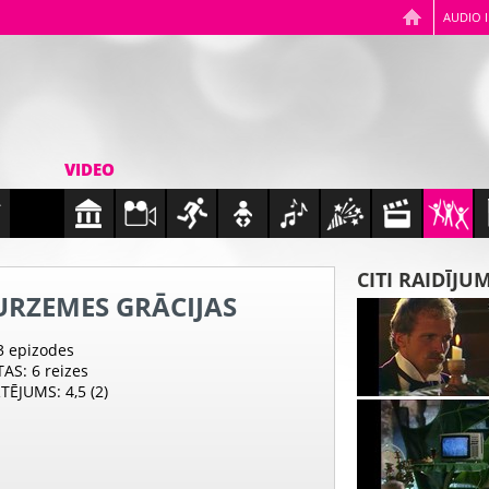
AUDIO 
VIDEO
CITI RAIDĪJU
URZEMES GRĀCIJAS
 3 epizodes
TAS
: 6 reizes
RTĒJUMS
: 4,5 (2)