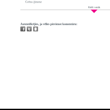
Grēnu ģimene
Rādīt vairāk
Ētera datumi:
2003-01-19; 2003-01-23
Hronometrāža:
0:26:50
Piedalās:
Bruņiniece Daina, Jansone Maruta, Jansons Modris, Šķiņķe Vi
Jānis, Čigāne Rita, Parfenovičs Imants, Grēna Inga, Grēna Ilga
Autentificējies, ja vēlies pievienot komentāru:
Producents:
Bruņiniece Daina
Režisors:
Veselovska Baiba
Redaktors:
Bruņiniece Daina
Atskaņojams:
visur
Trešo pušu autortiesības:
Nav