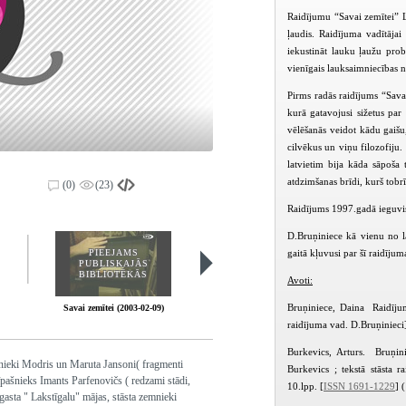
Raidījumu “Savai zemītei” L
ļaudis. Raidījuma vadītājai
iekustināt lauku ļaužu pro
vienīgais lauksaimniecības n
Pirms radās raidījums “Sava
kurā gatavojusi sižetus par
vēlēšanās veidot kādu gaišu,
cilvēkus un viņu filozofiju
latvietim bija kāda sāpoša
atdzimšanas brīdi, kurš tobrī
(0)
(23)
Raidījums 1997.gadā ieguvi
D.Bruņiniece kā vienu no la
gaitā kļuvusi par šī raidījum
PIEEJAMS
PIEEJAMS
PUBLISKAJĀS
PUBLISKAJĀS
BIBLIOTĒKĀS
BIBLIOTĒKĀS
Avoti:
Bruņiniece, Daina Raidījum
Savai zemītei (2003-02-09)
Savai zemītei (2003-02-16)
raidījuma vad. D.Bruņinieci]
Burkevics, Arturs. Bruņini
ašnieki Modris un Maruta Jansoni( fragmenti
Burkevics ; tekstā stāsta 
 īpašnieks Imants Parfenovičs ( redzami stādi,
10.lpp. [
ISSN 1691-1229
] 
asta " Lakstīgalu" mājas, stāsta zemnieki