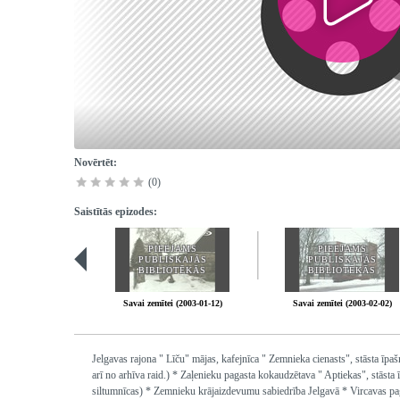
Novērtēt:
(0)
Saistītās epizodes:
PIEEJAMS
PIEEJAMS
PUBLISKAJĀS
PUBLISKAJĀS
BIBLIOTĒKĀS
BIBLIOTĒKĀS
Savai zemītei (2003-01-12)
Savai zemītei (2003-02-02)
Jelgavas rajona " Līču" mājas, kafejnīca " Zemnieka cienasts", stāsta īp
arī no arhīva raid.) * Zaļenieku pagasta kokaudzētava " Aptiekas", stāsta
siltumnīcas) * Zemnieku krājaizdevumu sabiedrība Jelgavā * Vircavas pag