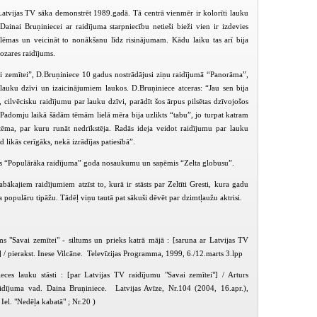
atvijas TV sāka demonstrēt 1989.gadā. Tā centrā vienmēr ir kolorīti lauku
 Dainai Bruņiniecei ar raidījuma starpniecību netieši bieži vien ir izdevies
blēmas un veicināt to nonākšanu līdz risinājumam. Kādu laiku tas arī bija
ozares raidījums.
i zemītei”, D.Bruņiniece 10 gadus nostrādājusi ziņu raidījumā “Panorāma”,
 lauku dzīvi un izaicinājumiem laukos. D.Bruņiniece atceras: “Jau sen bija
 cilvēcisku raidījumu par lauku dzīvi, parādīt šos ārpus pilsētas dzīvojošos
. Padomju laikā šādām tēmām lielā mēra bija uzlikts “tabu”, jo turpat katram
 tēma, par kuru runāt nedrīkstēja. Radās ideja veidot raidījumu par lauku
d likās cerīgāks, nekā izrādījas patiesībā”.
s “Populārāka raidījuma” goda nosaukumu un saņēmis “Zelta globusu”.
bākajiem raidījumiem atzīst to, kurā ir stāsts par Zeltīti Gresti, kura gadu
a populāru tipāžu. Tādēļ viņu tautā pat sākuši dēvēt par dzimtļaužu aktrisi.
PIEEJAMS
PIEEJ
PUBLISKAJĀS
PUBLISK
BIBLIOTĒKĀS
BIBLIOT
s "Savai zemītei" - siltums un prieks katrā mājā : [saruna ar Latvijas TV
Savai zemītei (2003-03-06)
Savai zemītei (2003-03-09)
Savai zemītei (
 / pierakst. Inese Vilcāne. Televīzijas Programma, 1999, 6./12.marts 3.lpp
eces lauku stāsti : [par Latvijas TV raidījumu "Savai zemītei"] / Arturs
raidījuma vad. Daina Bruņiniece. Latvijas Avīze, Nr.104 (2004, 16.apr.),
( Iel. "Nedēļa kabatā" ; Nr.20 )