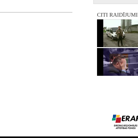
CITI RAIDĪJUM
ta, Jansons Edgars, Pelšs Dainis, Vecmanis