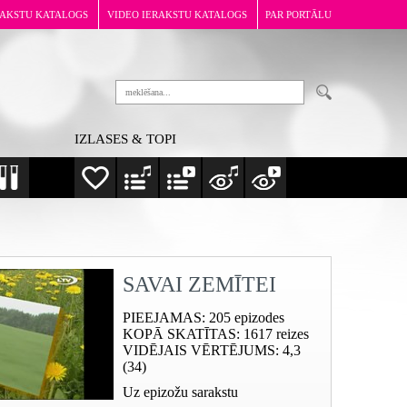
RAKSTU KATALOGS
VIDEO IERAKSTU KATALOGS
PAR PORTĀLU
IZLASES & TOPI
SAVAI ZEMĪTEI
PIEEJAMAS
: 205 epizodes
KOPĀ SKATĪTAS
: 1617 reizes
VIDĒJAIS VĒRTĒJUMS
: 4,3
(34)
Uz epizožu sarakstu