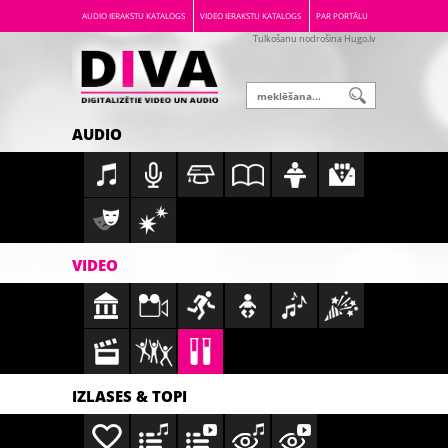
AUDIO IERAKSTU KATALOGS
VIDEO IERAKSTU KATALOGS
PAR PORTĀLU
Tulkošanu nodrošina Hugo.lv
AUDIO
VIDEO
IZLASES & TOPI