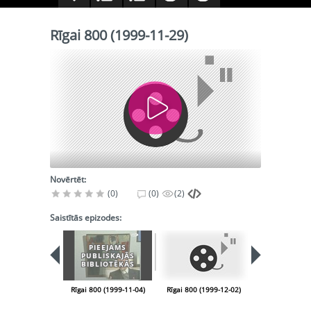
Rīgai 800 (1999-11-29)
Novērtēt:
(0)
(0)
(2)
Saistītās epizodes:
PIEEJAMS
PIEEJA
PUBLISKAJĀS
PUBLISK
BIBLIOTĒKĀS
BIBLIOT
Rīgai 800 (1999-11-04)
Rīgai 800 (1999-12-02)
Rīgai 800 (199