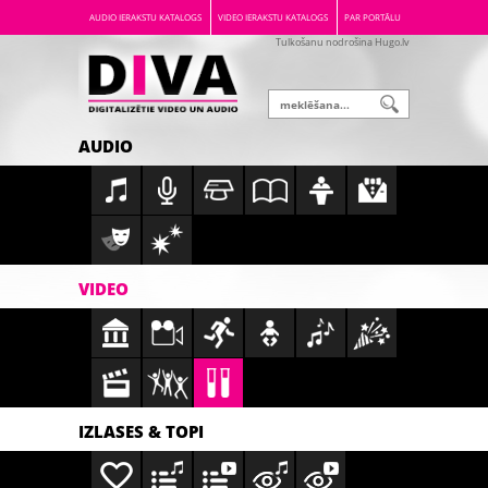
AUDIO IERAKSTU KATALOGS
VIDEO IERAKSTU KATALOGS
PAR PORTĀLU
Tulkošanu nodrošina Hugo.lv
AUDIO
VIDEO
IZLASES & TOPI