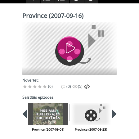
Province (2007-09-16)
Novērtēt:
(0)
(0)
(5)
Saistītās epizodes:
PIEEJAMS
PIEEJA
PUBLISKAJĀS
PUBLISK
BIBLIOTĒKĀS
BIBLIOT
Province (2007-09-09)
Province (2007-09-23)
Province (200