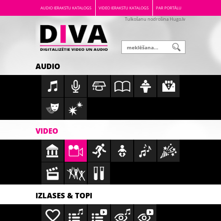
AUDIO IERAKSTU KATALOGS
VIDEO IERAKSTU KATALOGS
PAR PORTĀLU
Tulkošanu nodrošina Hugo.lv
AUDIO
VIDEO
IZLASES & TOPI