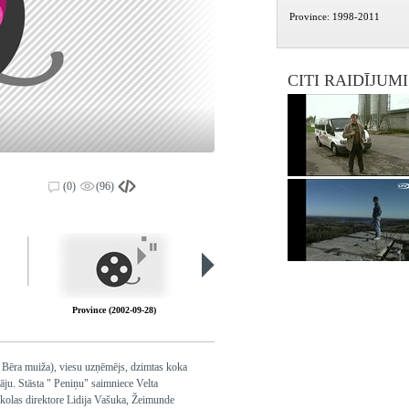
Province: 1998-2011
CITI RAIDĪJUM
(0)
(96)
Province (2002-09-28)
Province (2002-10-12)
 Bēra muiža), viesu uzņēmējs, dzimtas koka
āju. Stāsta " Peniņu" saimniece Velta
kolas direktore Lidija Vašuka, Žeimunde