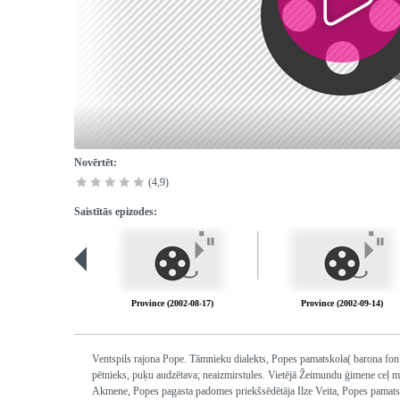
Novērtēt:
(4,9)
Saistītās epizodes:
Province (2002-08-17)
Province (2002-09-14)
Ventspils rajona Pope. Tāmnieku dialekts, Popes pamatskola( barona fon
pētnieks, puķu audzētava; neaizmirstules. Vietējā Žeimundu ģimene ceļ m
Akmene, Popes pagasta padomes priekšsēdētāja Ilze Veita, Popes pamats