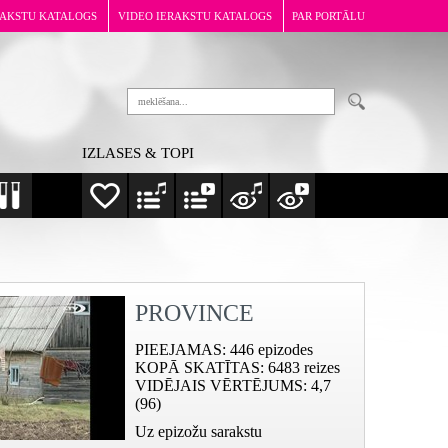
RAKSTU KATALOGS
VIDEO IERAKSTU KATALOGS
PAR PORTĀLU
IZLASES & TOPI
PROVINCE
PIEEJAMAS
: 446 epizodes
KOPĀ SKATĪTAS
: 6483 reizes
VIDĒJAIS VĒRTĒJUMS
: 4,7
(96)
Uz epizožu sarakstu