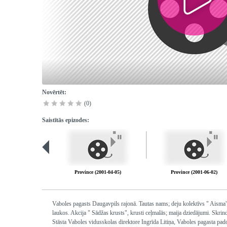
Novērtēt:
(0)
Saistītās epizodes:
Province (2001-04-05)
Province (2001-06-02)
Vaboles pagasts Daugavpils rajonā. Tautas nams; deju kolektīvs " Aisma",
laukos. Akcija " Sādžas krusts", krusti ceļmalās; maija dziedājumi. Skrin
Stāsta Vaboles vidusskolas direktore Ingrīda Litiņa, Vaboles pagasta pad