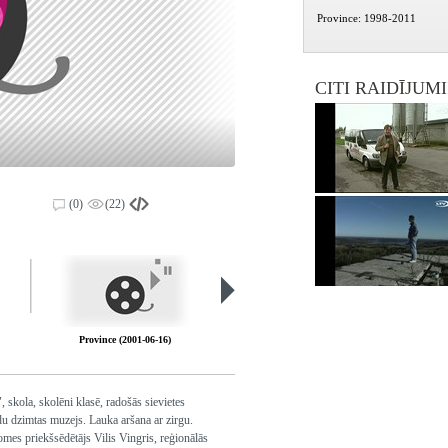
Province: 1998-2011
CITI RAIDĪJUM
(0)
(22)
Province (2001-06-16)
Province (2001-06-30)
 skola, skolēni klasē, radošās sievietes
du dzimtas muzejs. Lauka aršana ar zirgu.
omes priekšsēdētājs Vilis Vingris, reģionālās