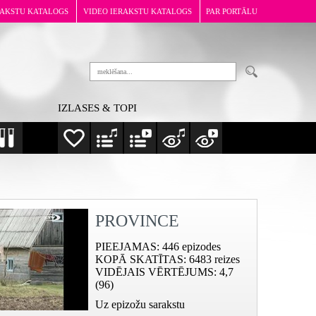
RAKSTU KATALOGS
VIDEO IERAKSTU KATALOGS
PAR PORTĀLU
IZLASES & TOPI
PROVINCE
PIEEJAMAS
: 446 epizodes
KOPĀ SKATĪTAS
: 6483 reizes
VIDĒJAIS VĒRTĒJUMS
: 4,7
(96)
Uz epizožu sarakstu