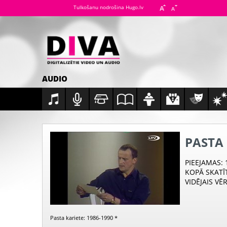
Tulkošanu nodrošina Hugo.lv
AUDIO
PASTA 
PIEEJAMAS
:
KOPĀ SKATĪ
VIDĒJAIS VĒ
Pasta kariete: 1986-1990 *