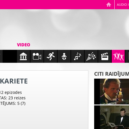
AUDIO 
VIDEO
CITI RAIDĪJU
KARIETE
 12 epizodes
TAS
: 23 reizes
RTĒJUMS
: 5 (7)