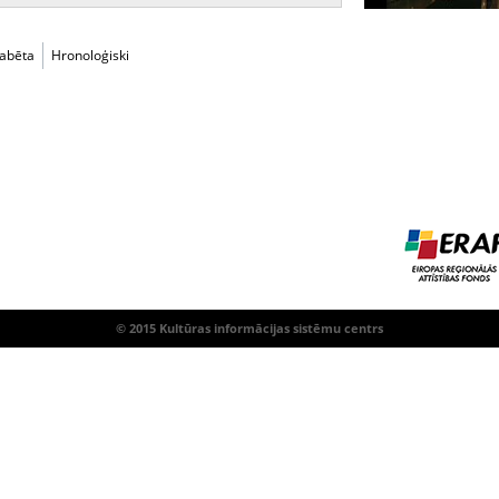
fabēta
Hronoloģiski
© 2015 Kultūras informācijas sistēmu centrs