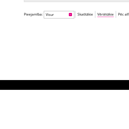
Pieejamība:
Skatītākie
Vērtētākie
Pēc al
Visur