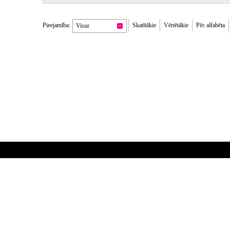
Pieejamība:
Skatītākie
Vērtētākie
Pēc alfabēta
Visur