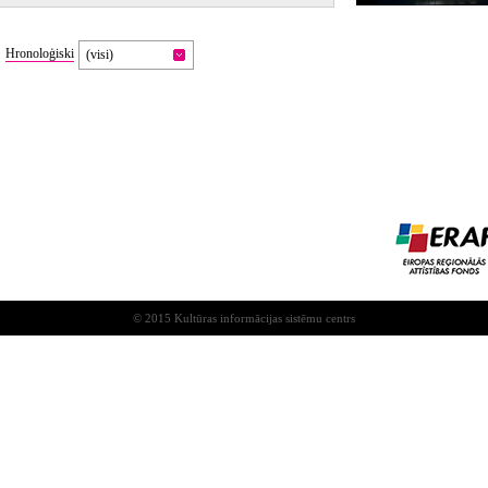
Hronoloģiski
(visi)
© 2015 Kultūras informācijas sistēmu centrs