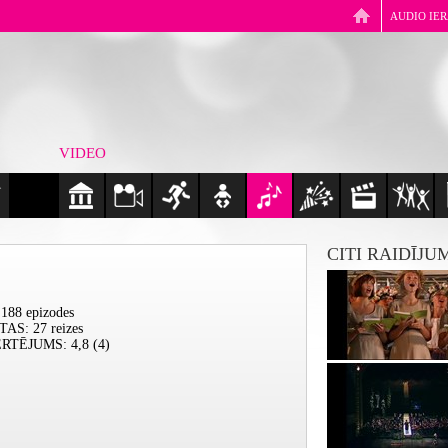
AUDIO IE
VIDEO
CITI RAIDĪJU
 188 epizodes
ĪTAS
: 27 reizes
ĒRTĒJUMS
: 4,8 (4)