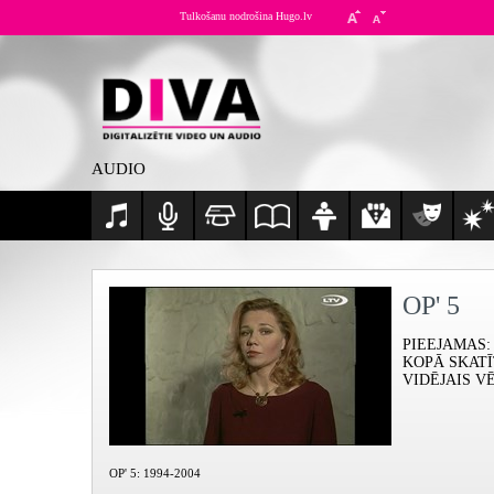
Tulkošanu nodrošina Hugo.lv
AUDIO
OP' 5
PIEEJAMAS
:
KOPĀ SKAT
VIDĒJAIS V
OP' 5: 1994-2004