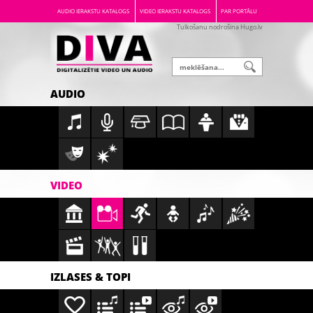
AUDIO IERAKSTU KATALOGS
VIDEO IERAKSTU KATALOGS
PAR PORTĀLU
Tulkošanu nodrošina Hugo.lv
AUDIO
VIDEO
IZLASES & TOPI