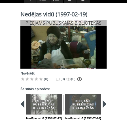
Nedēļas vidū (1997-02-19)
PIEEJAMS PUBLISKAJĀS BIBLIOTĒKĀS
Novērtēt:
(0)
(0)
(0)
Saistītās epizodes:
PIEEJAMS
PIEEJAMS
PIEEJA
PUBLISKAJĀS
PUBLISKAJĀS
PUBLISK
BIBLIOTĒKĀS
BIBLIOTĒKĀS
BIBLIOT
Nedēļas vidū (1997-02-12)
Nedēļas vidū (1997-02-26)
Nedēļas vidū (1