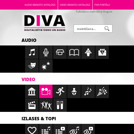
AUDIO IERAKSTU KATALOGS
VIDEO IERAKSTU KATALOGS
PAR PORTĀLU
Tulkošanu nodrošina Hugo.lv
AUDIO
VIDEO
IZLASES & TOPI