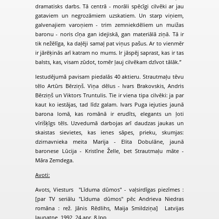
dramatisks darbs. Tā centrā - morāli spēcīgi cilvēki ar jau
gataviem un negrozāmiem uzskatiem. Un starp viņiem,
galvenajiem varoņiem - trim zemniekdēliem un muižas
baronu - noris cīņa gan idejiskā, gan materiālā ziņā. Tā ir
tik nežēlīga, ka daļēji samaļ pat viņus pašus. Ar to vienmēr
ir jārēķinās arī katram no mums. Ir jāspēj saprast, kas ir tas
balsts, kas, visam zūdot, tomēr ļauj cilvēkam dzīvot tālāk.”
Iestudējumā pavisam piedalās 40 aktieru. Strautmaļu tēvu
tēlo Artūrs Bērziņš. Viņa dēlus - Ivars Brakovskis, Andris
Bērziņš un Viktors Truntulis. Tie ir viena tipa cilvēki: ja par
kaut ko iestājas, tad līdz galam. Ivars Puga iejuties jaunā
barona lomā, kas romānā ir erudīts, elegants un ļoti
vīrišķīgs tēls. Uzvedumā darbojas arī daudzas jaukas un
skaistas sievietes, kas ienes sāpes, prieku, skumjas:
dzirnavnieka meita Marija - Elita Dobulāne, jaunā
baronese Lūcija - Kristīne Želle, bet Strautmaļu māte -
Māra Zemdega.
Avoti:
Avots, Viesturs "Līduma dūmos" - vaļsirdīgas piezīmes :
[par TV seriālu "Līduma dūmos" pēc Andrieva Niedras
romāna : rež. Jānis Rēdlihs, Maija Smildziņa] Latvijas
Jaunatne, 1992, 24.apr. 8.lpp