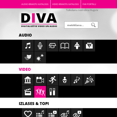
AUDIO IERAKSTU KATALOGS
VIDEO IERAKSTU KATALOGS
PAR PORTĀLU
Tulkošanu nodrošina Hugo.lv
AUDIO
VIDEO
IZLASES & TOPI