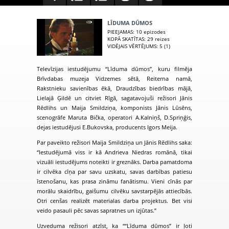
LĪDUMA DŪMOS
PIEEJAMAS
: 10 epizodes
KOPĀ SKATĪTAS
: 29 reizes
VIDĒJAIS VĒRTĒJUMS
: 5 (1)
Televīzijas iestudējumu “Līduma dūmos”, kuru filmēja
Brīvdabas muzeja Vidzemes sētā, Reiterna namā,
Rakstnieku savienības ēkā, Draudzības biedrības mājā,
Lielajā Ģildē un citviet Rīgā, sagatavojuši režisori Jānis
Rēdlihs un Maija Smildziņa, komponists Jānis Lūsēns,
scenogrāfe Maruta Bička, operatori A.Kalniņš, D.Spriņģis,
dejas iestudējusi E.Bukovska, producents Igors Meija.
Par paveikto režisori Maija Smildziņa un Jānis Rēdlihs saka:
“Iestudējumā viss ir kā Andrieva Niedras romānā, tikai
vizuāli iestudējums noteikti ir greznāks. Darba pamatdoma
ir cilvēka cīņa par savu uzskatu, savas darbības patiesu
īstenošanu, kas prasa zināmu fanātismu. Vieni cīnās par
morālu skaidrību, gaišumu cilvēku savstarpējās attiecībās.
Otri cenšas realizēt materialas darba projektus. Bet visi
veido pasauli pēc savas sapratnes un izjūtas.”
Uzveduma režisori atzīst, ka ““Līduma dūmos” ir ļoti