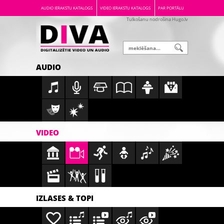
AUDIO IERAKSTU KATALOGS
VIDEO IERAKSTU KATALOGS
PAR PORTĀLU
Tulkošanu nodrošina Hugo.lv
AUDIO
VIDEO
IZLASES & TOPI