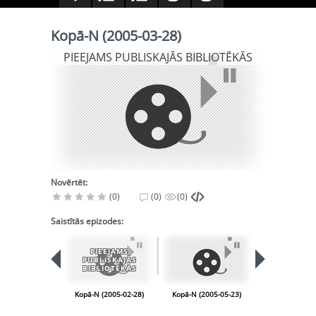
Kopā-N (2005-03-28)
PIEEJAMS PUBLISKAJĀS BIBLIOTĒKĀS
Novērtēt:
(0)
(0)
(0)
Saistītās epizodes:
PIEEJAMS
PUBLISKAJĀS
BIBLIOTĒKĀS
Kopā-N (2005-02-28)
Kopā-N (2005-05-23)
Kopā-N (2005