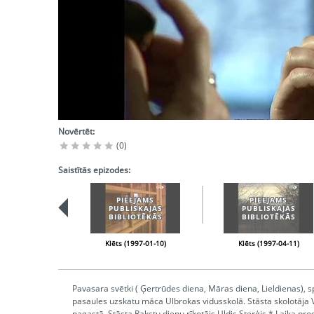
Novērtēt:
(0)
Saistītās epizodes:
PIEEJAMS
PIEEJAMS
PUBLISKAJĀS
PUBLISKAJĀS
BIBLIOTĒKĀS
BIBLIOTĒKĀS
Klēts (1997-01-10)
Klēts (1997-04-11)
Pavasara svētki ( Ģertrūdes diena, Māras diena, Lieldienas), s
pasaules uzskatu māca Ulbrokas vidusskolā. Stāsta skolotāja 
pagastā. Stāsta Rakstu dienu rīkotājs Uldis Sterģis * Laika 