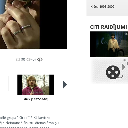
Klēts: 1995-2009
CITI RAIDĪJUM
(0)
(0)
PIEEJAMS
PUBLISKAJĀS
BIBLIOTĒKĀS
Klēts (1997-05-09)
Klēts (1997-06-05)
pēlē grupa " Grodi" * Kā latvisko
Vija Neimane * Rakstu dienas Stopiņu
prognozēšana pēc pavasara dabas