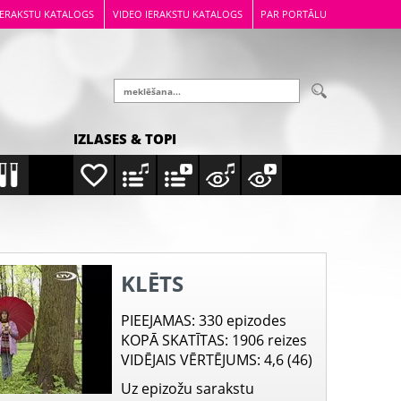
IERAKSTU KATALOGS
VIDEO IERAKSTU KATALOGS
PAR PORTĀLU
IZLASES & TOPI
KLĒTS
PIEEJAMAS
: 330 epizodes
KOPĀ SKATĪTAS
: 1906 reizes
VIDĒJAIS VĒRTĒJUMS
: 4,6 (46)
Uz epizožu sarakstu