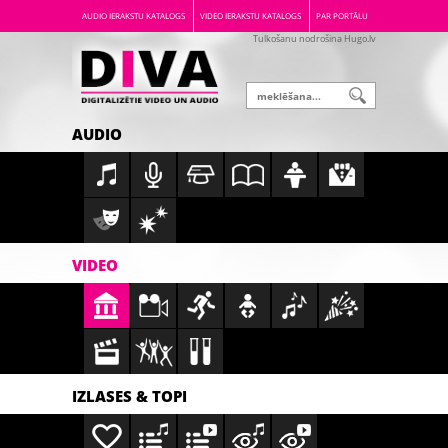
AUDIO IERAKSTU KATALOGS
VIDEO IERAKSTU KATALOGS
PAR PORTĀLU
Tulkošanu nodrošina Hugo.lv
AUDIO
VIDEO
IZLASES & TOPI