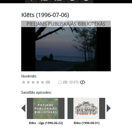
Klēts (1996-07-06)
PIEEJAMS PUBLISKAJĀS BIBLIOTĒKĀS
Novērtēt:
(0)
(0)
(1)
Saistītās epizodes:
PIEEJAMS
PIEEJAMS
PIEEJA
PUBLISKAJĀS
PUBLISKAJĀS
PUBLISK
BIBLIOTĒKĀS
BIBLIOTĒKĀS
BIBLIOT
Klēts - Līgo (1996-06-22)
Klēts (1996-08-31)
Klēts (1996-