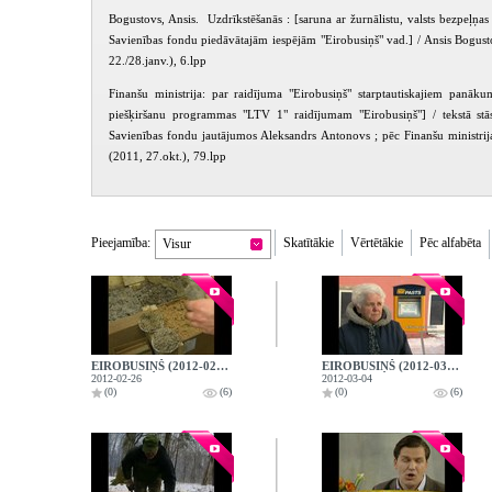
Bogustovs, Ansis. Uzdrīkstēšanās : [saruna ar žurnālistu, valsts bezpeļņas
Savienības fondu piedāvātajām iespējām "Eirobusiņš" vad.] / Ansis Bogustov
22./28.janv.), 6.lpp
Finanšu ministrija: par raidījuma "Eirobusiņš" starptautiskajiem panāk
piešķiršanu programmas "LTV 1" raidījumam "Eirobusiņš"] / tekstā stāst
Savienības fondu jautājumos Aleksandrs Antonovs ; pēc Finanšu ministrij
(2011, 27.okt.), 79.lpp
Pieejamība:
Skatītākie
Vērtētākie
Pēc alfabēta
Visur
EIROBUSIŅŠ (2012-02-26)
EIROBUSIŅŠ (2012-03-04)
2012-02-26
2012-03-04
(0)
(6)
(0)
(6)