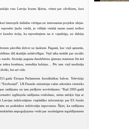
ukājis visu Latviju krustu šķērsu, vēstot par cilvēkiem, kuri
uri īstenojuši dažādas vērtīgas un interesantas projektu idejas.
represēto ļaužu vārdā, jo vēlējās vietējā tautas namā ierīkot
t kundze ticēja, ka represētajiem tas ir vajadzīgs, un dabūja
ērniem pārcēlās dzīvot uz laukiem. Pagastā, kur viņš apmetās,
oblēmu dēļ skaitījās nelabvēlīgas. Viņš sāka strādāt par sociālo
opas naudu. Aicināja pagasta daudzbērnu ģimeņu mammas līst ārā
a teātra kostīmus, iestudēja ludziņu… Pēc tam viņš mudināja
lvēki, bet arī vide.
11.gada Eiropas Parlamenta žurnālistikas balvas. Televīziju
 “Eirobusiņš”. LR Finanšu ministrijas valsts sekretāra vietnieks
 par raidījumu un tam piešķirto novērtējumu: “Kad 2005.gadā
ormatīvi izglītojoša raidījuma veidošanu, mūsu mērķis bija ar
egt Latvijas iedzīvotājiem visplašāko informāciju par ES fondu
aitu un praktiskos iedzīvotāju ieguvumus. Šķiet, ka raidījuma
vienkāršais atspoguļojuma veids par nozīmīgiem ieguldījumiem