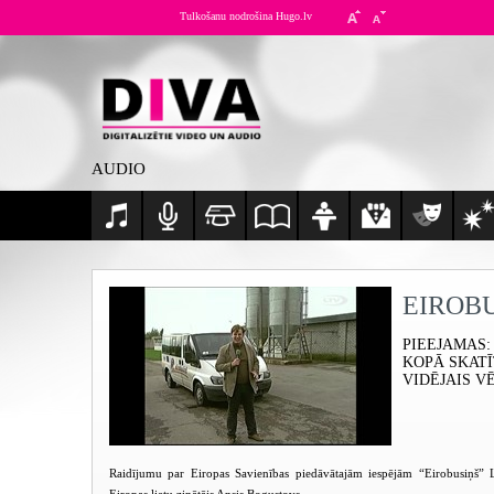
Tulkošanu nodrošina Hugo.lv
AUDIO
EIROB
PIEEJAMAS
:
KOPĀ SKAT
VIDĒJAIS V
Raidījumu par Eiropas Savienības piedāvātajām iespējām “Eirobusiņš” La