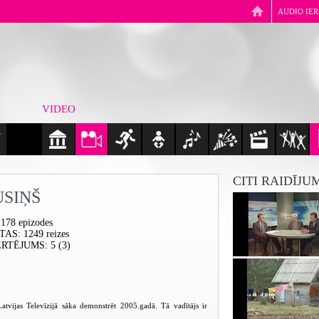
AUDIO IE
VIDEO
CITI RAIDĪJU
USIŅŠ
 178 epizodes
ĪTAS
: 1249 reizes
ĒRTĒJUMS
: 5 (3)
tvijas Televīzijā sāka demonstrēt 2005.gadā. Tā vadītājs ir