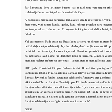
Eiropas lietu zinātājs Ansis Bogustovs.
Par Eirobusiņu dēvē arī mazo busiņu, kas ar raidījuma veidotājiem izbra
uzdrīsktējušies un realizējuši visfantastiskākās idejas.
A.Bogustovs Eirobusiņa barucienu laikā saticis daudz interesantu cilvēku, k
Piemēram, viņš saticis kundzi gados, kura rakstīja projektu sava pagasta 
sanāksmju telpas. Labumu no šī projekta it kā gūst tikai daži cilvēki, be
līdzekļus.
Vēl cits piemērs. Kāds puisis no Rīgas kopā ar sievu un diviem maziem b
lielākā daļa vietējo iedzīvotāju bija bez darba, daudzas ģimenes sociālo pr
darbinieku un izdomāja, ka savu ideju realizēšanai var piesaistīt arī Eir
no aizkrāsnes, sākt domāt un darboties kopā ar bērniem. Ģimenes veidoj
māmiņas realizēt arī biznesa projektus - tā pamazām ir mainījušies ne vien ci
2011.gada 19.oktobrī Eiropas Parlamenta ēkā Briselē tika pasniegtas 20
konkurencē labāko trijniekā iekļuva Latvijas Televizijas veidotais raidījums
Eiropas Savienības fondu jautājumos Aleksandrs Antonovs bija gandarīts
sākām sadarbību ar Latvijas Televīziju par ES fondu tematikai veltīta inf
Latvijas sabiedrībā visuzticamākā medija - televīzijas - starpniecību sni
aktualitātēm, ar īstenoto projektu piemēriem parādīt ES fondu apguves g
panākumu atslēga ir vairāku gadu garumā izkoptais dinamiskais un reizē 
Latvijas iedzīvotājiem svarīgās tautsaimniecības nozarēs”.
Avoti: