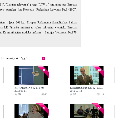
 SIA "Latvijas televīzija" progr. "LTV 1" raidījuma par Eiropas
s ; pierakst. Ilze Korņeva. Praktiskais Latvietis, Nr.3 (2007,
umiem : [par 2011.g. Eiropas Parlamenta žurnālistikas balvas
a LR Finanšu ministrijas valsts sekretāra vietnieks Eiropas
as Komunikācijas nodaļas inform.. Latvijas Vēstnesis, Nr.170
Hronoloģiski
(visi)
EIROBUSIŅŠ (2012-03-11)
EIROBUSIŅŠ (2012-03-18)
2012-03-11
2012-03-18
(0)
(4)
(0)
(1)