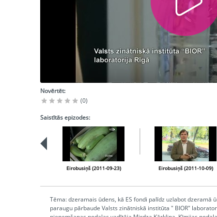
Novērtēt:
(0)
Saistītās epizodes:
Eirobusiņš (2011-09-23)
Eirobusiņš (2011-10-09)
Tēma: dzeramais ūdens, kā ES fondi palīdz uzlabot dzeramā ūde
paraugu pārbaude Valsts zinātniskā institūta " BIOR" laborato
pieņemšanas nodaļas vadītāja Mirdza Kārkliņa, Ķīmijas nodaļa