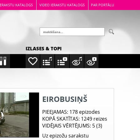
IERAKSTU KATALOGS
VIDEO IERAKSTU KATALOGS
PAR PORTĀLU
IZLASES & TOPI
EIROBUSIŅŠ
PIEEJAMAS
: 178 epizodes
KOPĀ SKATĪTAS
: 1249 reizes
VIDĒJAIS VĒRTĒJUMS
: 5 (3)
Uz epizožu sarakstu