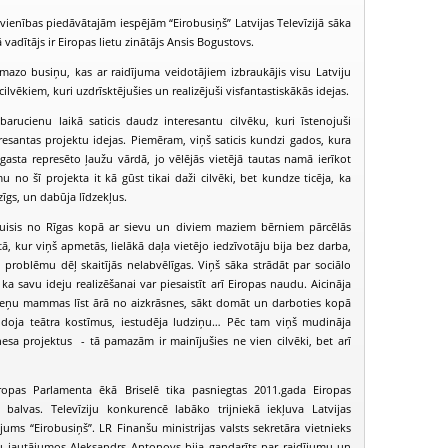
ienības piedāvātajām iespējām “Eirobusiņš” Latvijas Televīzijā sāka
vadītājs ir Eiropas lietu zinātājs Ansis Bogustovs.
mazo busiņu, kas ar raidījuma veidotājiem izbraukājis visu Latviju
cilvēkiem, kuri uzdrīsktējušies un realizējuši visfantastiskākās idejas.
arucienu laikā saticis daudz interesantu cilvēku, kuri īstenojuši
resantas projektu idejas. Piemēram, viņš saticis kundzi gados, kura
gasta represēto ļaužu vārdā, jo vēlējās vietējā tautas namā ierīkot
no šī projekta it kā gūst tikai daži cilvēki, bet kundze ticēja, ka
zīgs, un dabūja līdzekļus.
puisis no Rīgas kopā ar sievu un diviem maziem bērniem pārcēlās
ā, kur viņš apmetās, lielākā daļa vietējo iedzīvotāju bija bez darba,
problēmu dēļ skaitījās nelabvēlīgas. Viņš sāka strādāt par sociālo
a savu ideju realizēšanai var piesaistīt arī Eiropas naudu. Aicināja
ņu mammas līst ārā no aizkrāsnes, sākt domāt un darboties kopā
doja teātra kostīmus, iestudēja ludziņu… Pēc tam viņš mudināja
nesa projektus - tā pamazām ir mainījušies ne vien cilvēki, bet arī
Eirobusiņš (2011-10-30)
Eirobusiņš (2011-11-06)
Eirobusiņš (2
ropas Parlamenta ēkā Briselē tika pasniegtas 2011.gada Eiropas
s balvas. Televīziju konkurencē labāko trijniekā iekļuva Latvijas
dījums “Eirobusiņš”. LR Finanšu ministrijas valsts sekretāra vietnieks
u jautājumos Aleksandrs Antonovs bija gandarīts par raidījumu un