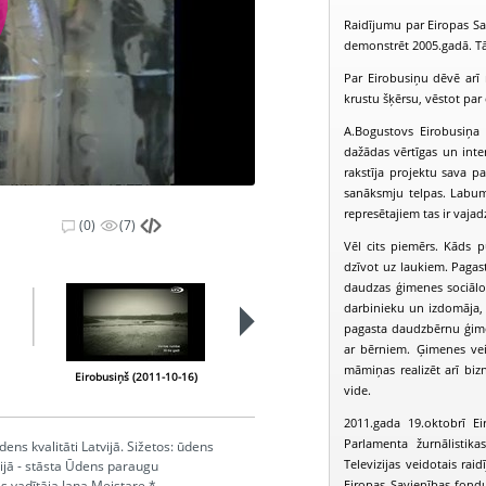
Raidījumu par Eiropas Sav
demonstrēt 2005.gadā. Tā 
Par Eirobusiņu dēvē arī 
krustu šķērsu, vēstot par 
A.Bogustovs Eirobusiņa b
dažādas vērtīgas un inte
rakstīja projektu sava pa
sanāksmju telpas. Labumu 
represētajiem tas ir vajad
(0)
(7)
Vēl cits piemērs. Kāds 
dzīvot uz laukiem. Pagast
daudzas ģimenes sociālo 
darbinieku un izdomāja, k
pagasta daudzbērnu ģime
ar bērniem. Ģimenes vei
māmiņas realizēt arī biz
Eirobusiņš (2011-10-16)
Eirobusiņš (2011-10-23)
vide.
2011.gada 19.oktobrī Ei
Parlamenta žurnālistika
ns kvalitāti Latvijā. Sižetos: ūdens
Televizijas veidotais rai
rijā - stāsta Ūdens paraugu
Eiropas Savienības fond
s vadītāja Jana Meistare *