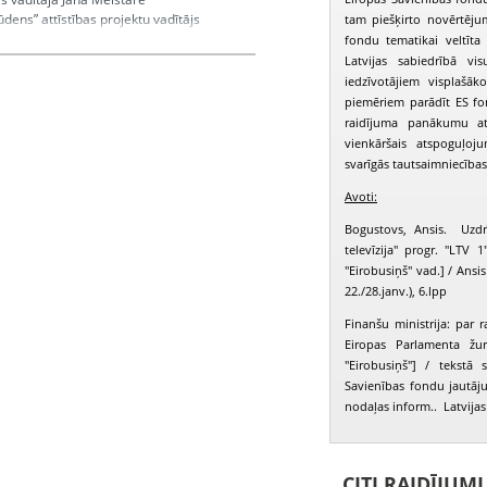
ūdens” attīstības projektu vadītājs
tam piešķirto novērtēju
iecības attīstības projekts” – stāsta
fondu tematikai veltīta
a * „Inovatīvu eko toksikoloģijas
Latvijas sabiedrībā vis
ojuma ietekmes identificēšanai” –
iedzīvotājiem visplašā
a. Studijā žurnālists Ansis Bogustovs
piemēriem parādīt ES fo
dītāju Solvitu Mucenieci, VARAM
raidījuma panākumu at
emory Water” vadītāju Jāni Pļaviņu
vienkāršais atspoguļoj
svarīgās tautsaimniecības
Avoti:
 Aivars, Sprukulis Aivars, Krastiņa Olita,
Bogustovs, Ansis. Uzdrī
televīzija" progr. "LTV
"Eirobusiņš" vad.] / Ansis
22./28.janv.), 6.lpp
Finanšu ministrija: par 
Eiropas Parlamenta žur
"Eirobusiņš"] / tekstā 
Savienības fondu jautāj
nodaļas inform.. Latvijas 
CITI RAIDĪJUM