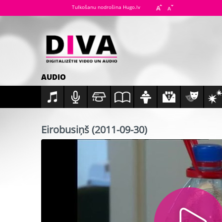
Tulkošanu nodrošina Hugo.lv
AUDIO
Eirobusiņš (2011-09-30)