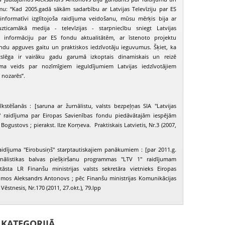
mu: “Kad 2005.gadā sākām sadarbību ar Latvijas Televīziju par ES
 informatīvi izglītojoša raidījuma veidošanu, mūsu mērķis bija ar
uzticamākā medija - televīzijas - starpniecību sniegt Latvijas
ko informāciju par ES fondu aktualitātēm, ar īstenoto projektu
ndu apguves gaitu un praktiskos iedzīvotāju ieguvumus. Šķiet, ka
slēga ir vairāku gadu garumā izkoptais dinamiskais un reizē
uma veids par nozīmīgiem ieguldījumiem Latvijas iedzīvotājiem
 nozarēs”.
kstēšanās : [saruna ar žurnālistu, valsts bezpeļņas SIA "Latvijas
 1" raidījuma par Eiropas Savienības fondu piedāvātajām iespējām
 Bogustovs ; pierakst. Ilze Korņeva. Praktiskais Latvietis, Nr.3 (2007,
raidījuma "Eirobusiņš" starptautiskajiem panākumiem : [par 2011.g.
nālistikas balvas piešķiršanu programmas "LTV 1" raidījumam
stāsta LR Finanšu ministrijas valsts sekretāra vietnieks Eiropas
umos Aleksandrs Antonovs ; pēc Finanšu ministrijas Komunikācijas
Vēstnesis, Nr.170 (2011, 27.okt.), 79.lpp
I KATEGORIJĀ