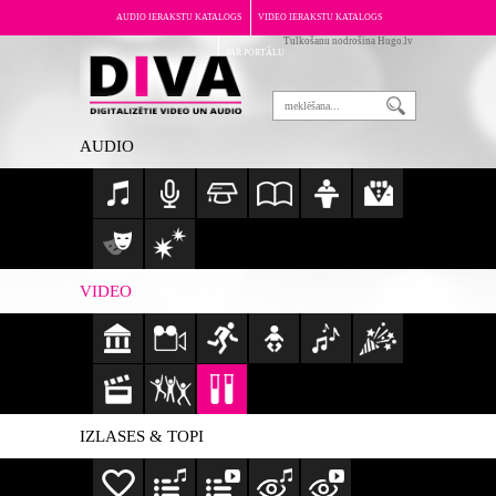
AUDIO IERAKSTU KATALOGS
VIDEO IERAKSTU KATALOGS
Tulkošanu nodrošina Hugo.lv
PAR PORTĀLU
AUDIO
VIDEO
IZLASES & TOPI