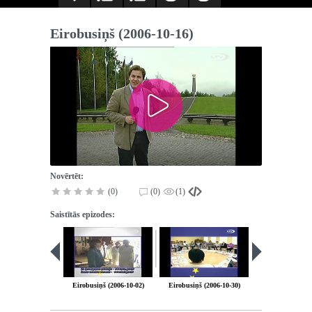
Eirobusiņš (2006-10-16)
Novērtēt:
(0)
(0)
(1)
Saistītās epizodes:
Eirobusiņš (2006-10-02)
Eirobusiņš (2006-10-30)
Eirobusiņš (200