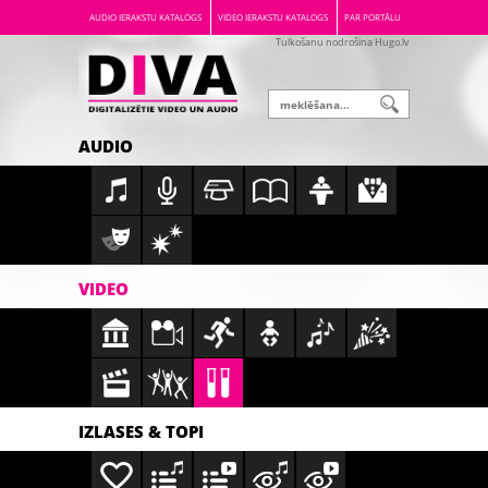
AUDIO IERAKSTU KATALOGS
VIDEO IERAKSTU KATALOGS
PAR PORTĀLU
Tulkošanu nodrošina Hugo.lv
AUDIO
VIDEO
IZLASES & TOPI