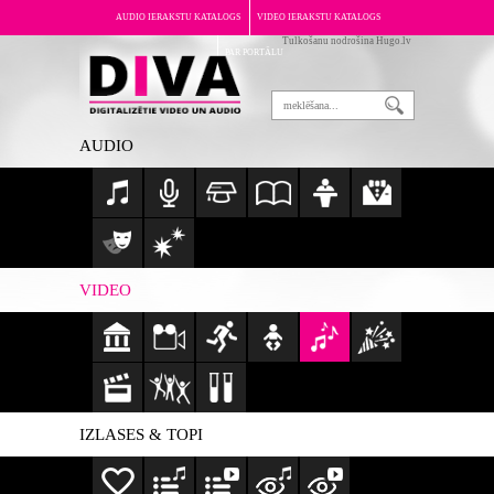
AUDIO IERAKSTU KATALOGS
VIDEO IERAKSTU KATALOGS
Tulkošanu nodrošina Hugo.lv
PAR PORTĀLU
AUDIO
VIDEO
IZLASES & TOPI