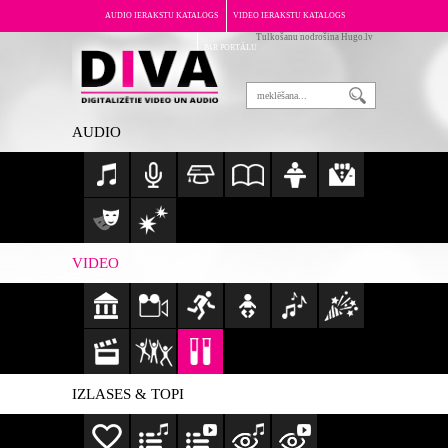
AUDIO IERAKSTU KATALOGS
VIDEO IERAKSTU KATALOGS
Tulkošanu nodrošina Hugo.lv
PAR PORTĀLU
AUDIO
VIDEO
IZLASES & TOPI