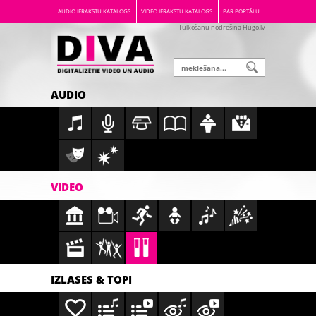
AUDIO IERAKSTU KATALOGS
VIDEO IERAKSTU KATALOGS
PAR PORTĀLU
Tulkošanu nodrošina Hugo.lv
AUDIO
VIDEO
IZLASES & TOPI