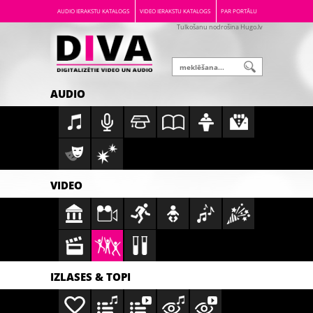
AUDIO IERAKSTU KATALOGS
VIDEO IERAKSTU KATALOGS
PAR PORTĀLU
Tulkošanu nodrošina Hugo.lv
AUDIO
VIDEO
IZLASES & TOPI