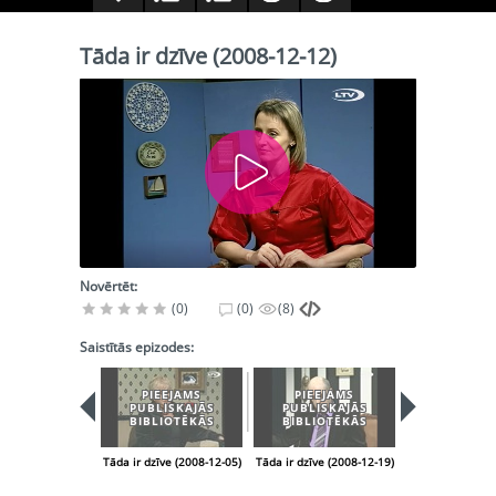
Tāda ir dzīve (2008-12-12)
Novērtēt:
(0)
(0)
(8)
Saistītās epizodes:
PIEEJAMS
PIEEJAMS
PUBLISKAJĀS
PUBLISKAJĀS
BIBLIOTĒKĀS
BIBLIOTĒKĀS
Tāda ir dzīve (2008-12-05)
Tāda ir dzīve (2008-12-19)
Tāda ir dzīve (2