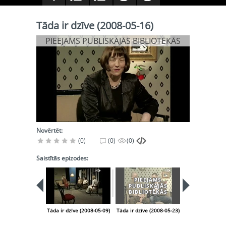
Tāda ir dzīve (2008-05-16)
PIEEJAMS PUBLISKAJĀS BIBLIOTĒKĀS
Novērtēt:
(0)
(0)
(0)
Saistītās epizodes:
PIEEJAMS
PUBLISKAJĀS
BIBLIOTĒKĀS
Tāda ir dzīve (2008-05-09)
Tāda ir dzīve (2008-05-23)
Tāda ir dzīve (2