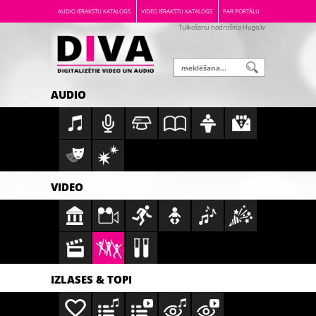
AUDIO IERAKSTU KATALOGS
VIDEO IERAKSTU KATALOGS
PAR PORTĀLU
Tulkošanu nodrošina Hugo.lv
AUDIO
VIDEO
IZLASES & TOPI