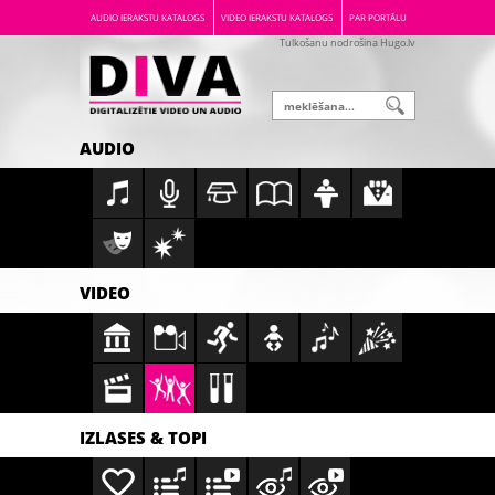
AUDIO IERAKSTU KATALOGS
VIDEO IERAKSTU KATALOGS
PAR PORTĀLU
Tulkošanu nodrošina Hugo.lv
AUDIO
VIDEO
IZLASES & TOPI