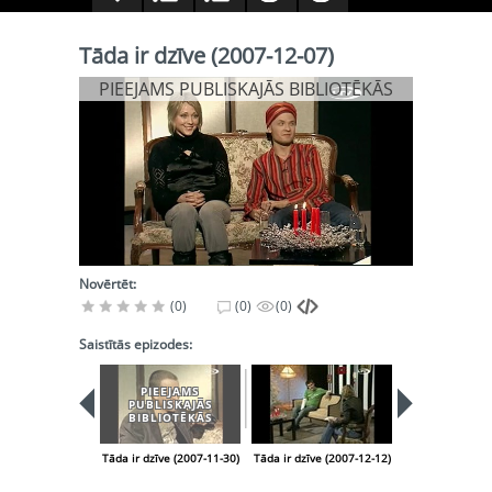
Tāda ir dzīve (2007-12-07)
PIEEJAMS PUBLISKAJĀS BIBLIOTĒKĀS
Novērtēt:
(0)
(0)
(0)
Saistītās epizodes:
PIEEJAMS
PIEEJA
PUBLISKAJĀS
PUBLISK
BIBLIOTĒKĀS
BIBLIOT
Tāda ir dzīve (2007-11-30)
Tāda ir dzīve (2007-12-12)
Tāda ir dzīve (2