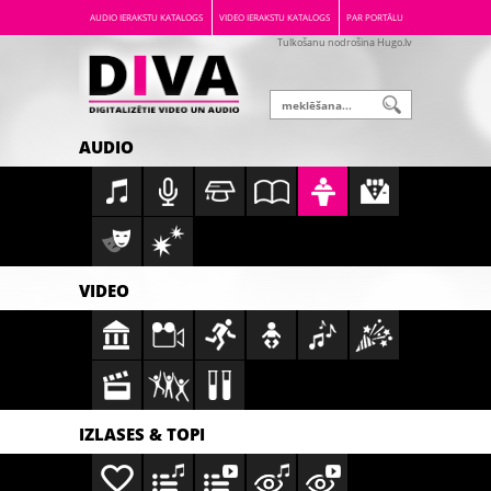
AUDIO IERAKSTU KATALOGS
VIDEO IERAKSTU KATALOGS
PAR PORTĀLU
Tulkošanu nodrošina Hugo.lv
AUDIO
VIDEO
IZLASES & TOPI