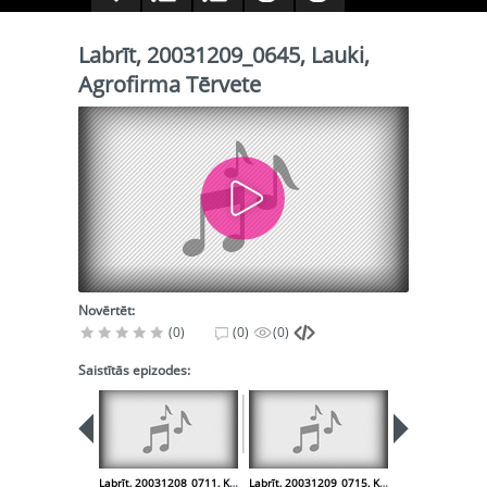
Labrīt, 20031209_0645, Lauki,
Agrofirma Tērvete
Novērtēt:
(0)
(0)
(0)
Saistītās epizodes:
Labrīt, 20031208_0711, Krievija, vēlēšanas
Labrīt, 20031209_0715, Kioto protokols, vides aizsardzība