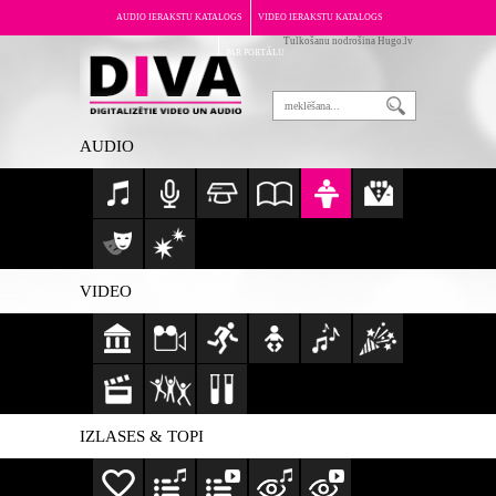
AUDIO IERAKSTU KATALOGS
VIDEO IERAKSTU KATALOGS
Tulkošanu nodrošina Hugo.lv
PAR PORTĀLU
AUDIO
VIDEO
IZLASES & TOPI