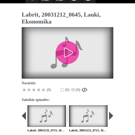
Labrīt, 20031212_0645, Lauki,
Ekonomika
Novērtēt:
(0)
(0)
(0)
Saistītās epizodes:
Labrīt, 20031211_0715, Alpīnistu bojāeja
Labrīt, 20031212_0715, Alkohola likums, Alus