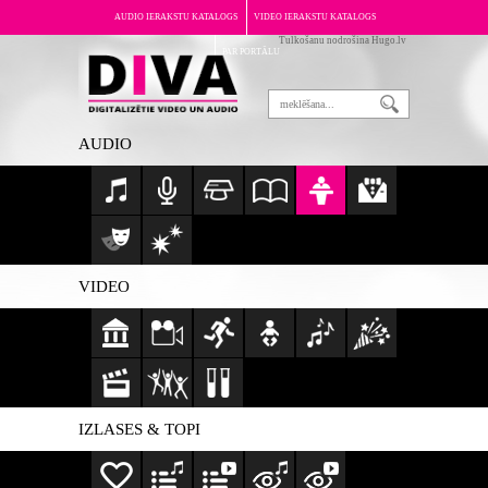
AUDIO IERAKSTU KATALOGS
VIDEO IERAKSTU KATALOGS
Tulkošanu nodrošina Hugo.lv
PAR PORTĀLU
AUDIO
VIDEO
IZLASES & TOPI