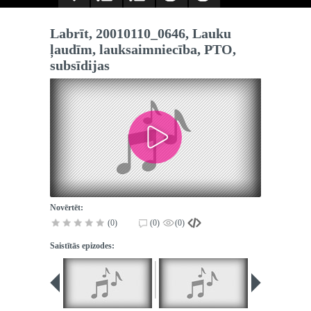
Labrīt, 20010110_0646, Lauku
ļaudīm, lauksaimniecība, PTO,
subsīdijas
Novērtēt:
(0)
(0)
(0)
Saistītās epizodes: