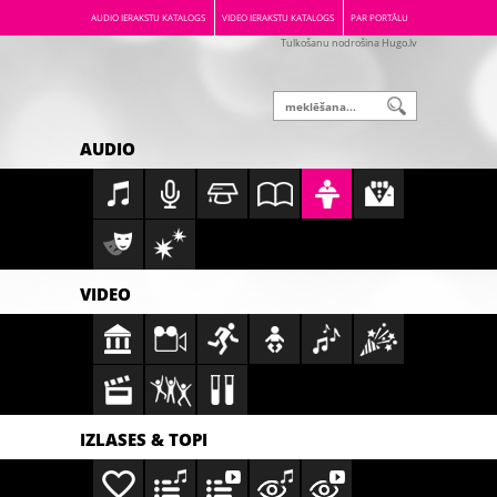
AUDIO IERAKSTU KATALOGS
VIDEO IERAKSTU KATALOGS
PAR PORTĀLU
Tulkošanu nodrošina Hugo.lv
AUDIO
VIDEO
IZLASES & TOPI