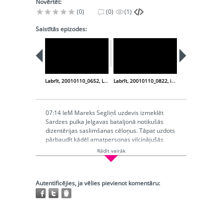
Novērtēt:
(0)
(0)
(1)
Saistītās epizodes:
Labrīt, 20010110_0652, LTF, foto, izstāde
Labrīt, 20010110_0822, izglītība, augstskola, finanses
07:14 IeM Mareks Segliņš uzdevis izmeklēt
Sardzes pulka Jelgavas bataljonā notikušās
dizentērijas saslimšanas cēloņus. Tāpat uzdots
pārbaudīt kādēļ amatpersonas vilcinājušās
piesaistīt speciālistus. Katastrofu medicīnas
Rādīt vairāk
centra direktors Mārtiņš Šics, amatpersonu
vilcināšanos apzīmē kā noziedzīgu. Savlaicīgi
piesaistot speciālistus, saslimšana nebūtu tik
Autentificējies, ja vēlies pievienot komentāru:
masveidīga, uzsver Šics.
Ierakstīts:
2001-01-10
Hronometrāža:
0:10:34,435
Raidījuma vadītājs:
Vizule Mirdza