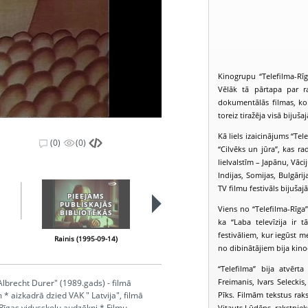
Kinogrupu “Telefilma-Rīga
Vēlāk tā pārtapa par r
dokumentālās filmas, konc
toreiz tiražēja visā bijuš
Kā liels izaicinājums “Tel
(0)
(0)
“Cilvēks un jūra”, kas r
lielvalstīm – Japānu, Vācij
Indijas, Somijas, Bulgārij
TV filmu festivāls bijušaj
PIEEJAMS
PIEEJAMS
PUBLISKAJĀS
PUBLISKAJĀS
Viens no “Telefilma-Rīga
BIBLIOTĒKĀS
BIBLIOTĒKĀS
ka “Laba televīzija ir 
festivāliem, kur iegūst m
Rainis (1995-09-14)
Rainis. Sudrabota gaisma (1920.-1929.) (1997-06-09)
no dibinātājiem bija kinoo
“Telefilma” bija atvērt
Freimanis, Ivars Selecki
Albrecht Durer" (1989.gads) - filmā
Pīks. Filmām tekstus raks
 aizkadrā dzied VAK " Latvija", filmā
 Rīgas vidusskolu audzēkņi * Filmu
Vitauts Ļūdēns, rakstniek