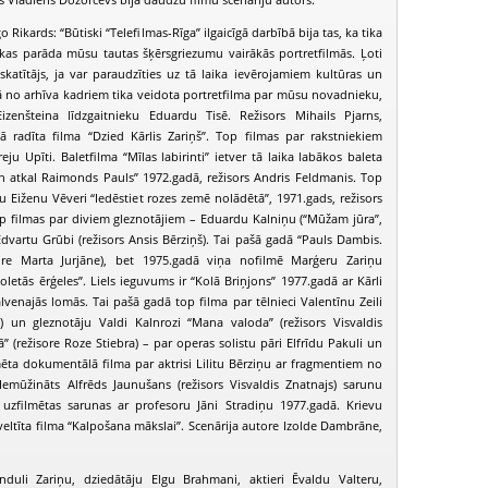
 Rikards: “Būtiski “Telefilmas-Rīga” ilgaicīgā darbībā bija tas, ka tika
 kas parāda mūsu tautas šķērsgriezumu vairākās portretfilmās. Ļoti
atītājs, ja var paraudzīties uz tā laika ievērojamiem kultūras un
ā no arhīva kadriem tika veidota portretfilma par mūsu novadnieku,
 Eizenšteina līdzgaitnieku Eduardu Tisē. Režisors Mihails Pjarns,
ā radīta filma “Dzied Kārlis Zariņš”. Top filmas par rakstniekiem
u Upīti. Baletfilma “Mīlas labirinti” ietver tā laika labākos baleta
Un atkal Raimonds Pauls” 1972.gadā, režisors Andris Feldmanis. Top
u Eiženu Vēveri “Iedēstiet rozes zemē nolādētā”, 1971.gads, režisors
top filmas par diviem gleznotājiem – Eduardu Kalniņu (“Mūžam jūra”,
dvartu Grūbi (režisors Ansis Bērziņš). Tai pašā gadā “Pauls Dambis.
sore Marta Jurjāne), bet 1975.gadā viņa nofilmē Marģeru Zariņu
ioletās ērģeles”. Liels ieguvums ir “Kolā Briņjons” 1977.gadā ar Kārli
venajās lomās. Tai pašā gadā top filma par tēlnieci Valentīnu Zeili
s) un gleznotāju Valdi Kalnrozi “Mana valoda” (režisors Visvaldis
” (režisore Roze Stiebra) – par operas solistu pāri Elfrīdu Pakuli un
ta dokumentālā filma par aktrisi Lilitu Bērziņu ar fragmentiem no
emūžināts Alfrēds Jaunušans (režisors Visvaldis Znatnajs) sarunu
uzfilmētas sarunas ar profesoru Jāni Stradiņu 1977.gadā. Krievu
eltīta filma “Kalpošana mākslai”. Scenārija autore Izolde Dambrāne,
nduli Zariņu, dziedātāju Elgu Brahmani, aktieri Ēvaldu Valteru,