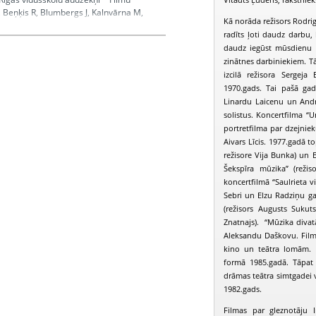
S, Beņķis R, Blumbergs J, Kalnvārna M,
Kā norāda režisors Rodrigo
radīts ļoti daudz darbu,
daudz iegūst mūsdienu sk
zinātnes darbiniekiem. T
izcilā režisora Sergeja
1970.gads. Tai pašā gad
Linardu Laicenu un Andrej
solistus. Koncertfilma “
portretfilma par dzejniek
Aivars Līcis. 1977.gadā 
režisore Vija Bunka) un E
Šekspīra mūzika” (reži
koncertfilmā “Saulrieta v
Sebri un Elzu Radziņu gal
(režisors Augusts Sukut
Znatnajs). “Mūzika divatā
Aleksandu Daškovu. Filmē
kino un teātra lomām. I
formā 1985.gadā. Tāpat 
drāmas teātra simtgadei v
1982.gads.
Filmas par gleznotāju I