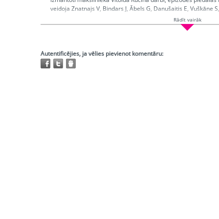
veidoja Znatnajs V, Bindars J, Ābels G, Danušaitis E, Vuškāne 
Brants J, Krese I.
Rādīt vairāk
Ētera datumi:
1989
Hronometrāža:
0:19:07
Producents:
Rank
Autentificējies, ja vēlies pievienot komentāru:
Atskaņojams:
tikai bibliotēkās
Trešo pušu autortiesības:
Ir