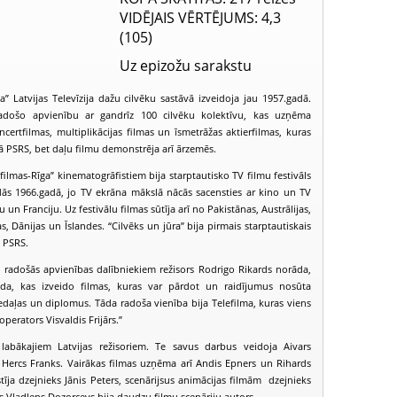
VIDĒJAIS VĒRTĒJUMS
: 4,3
(105)
Uz epizožu sarakstu
” Latvijas Televīzija dažu cilvēku sastāvā izveidoja jau 1957.gadā.
adošo apvienību ar gandrīz 100 cilvēku kolektīvu, kas uzņēma
ertfilmas, multiplikācijas filmas un īsmetrāžas aktierfilmas, kuras
ajā PSRS, bet daļu filmu demonstrēja arī ārzemēs.
efilmas-Rīga” kinematogrāfistiem bija starptautisko TV filmu festivāls
adās 1966.gadā, jo TV ekrāna mākslā nācās sacensties ar kino un TV
u un Franciju. Uz festivālu filmas sūtīja arī no Pakistānas, Austrālijas,
as, Dānijas un Īslandes. “Cilvēks un jūra” bija pirmais starptautiskais
ā PSRS.
PIEEJAMS
PIEEJAMS
PIEEJ
PUBLISKAJĀS
PUBLISKAJĀS
PUBLISK
” radošās apvienības dalībniekiem režisors Rodrigo Rikards norāda,
BIBLIOTĒKĀS
BIBLIOTĒKĀS
BIBLIOT
tāda, kas izveido filmas, kuras var pārdot un raidījumus nosūta
edaļas un diplomus. Tāda radoša vienība bija Telefilma, kuras viens
Tēvu tēvi laipas meta (1997-07-05)
Pērkona negaiss (1999-03-29)
Rainis trimdā (
perators Visvaldis Frijārs.”
a labākajiem Latvijas režisoriem. Te savus darbus veidoja Aivars
s, Hercs Franks. Vairākas filmas uzņēma arī Andis Epners un Rihards
tīja dzejnieks Jānis Peters, scenārijsus animācijas filmām dzejnieks
s Vladlens Dozorcevs bija daudzu filmu scenāriju autors.