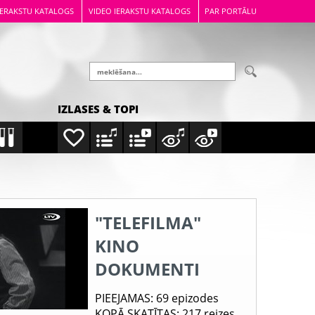
IERAKSTU KATALOGS
VIDEO IERAKSTU KATALOGS
PAR PORTĀLU
IZLASES & TOPI
"TELEFILMA"
KINO
DOKUMENTI
PIEEJAMAS
: 69 epizodes
KOPĀ SKATĪTAS
: 217 reizes