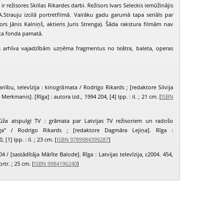
 režisores Skillas Rikardes darbi. Režisors Ivars Seleckis iemūžinājis
.Strauju izcilā portretfilmā. Vairāku gadu garumā tapa seriāls par
ors Jānis Kalniņš, aktieris Juris Strenga). Šāda rakstura filmām nav
lta fonda pamatā.
us arhīva vajadzībām uzņēma fragmentus no teātra, baleta, operas
nību, televīzija : kinogrāmata / Rodrigo Rikards ; [redaktore Silvija
Merkmanis]. [Rīga] : autora izd., 1994 204, [4] lpp. : il. ; 21 cm. [
ISBN
ūža atspulgi TV : grāmata par Latvijas TV režisoriem un radošo
īga" / Rodrigo Rikards ; [redaktore Dagmāra Lejiņa]. Rīga :
[1] lpp. : il. ; 23 cm. [
ISBN 9789984399287
]
'04 / [sastādītāja Mārīte Balode]. Rīga : Latvijas televīzija, c2004. 454,
portr. ; 25 cm. [
ISBN 9984196240
]