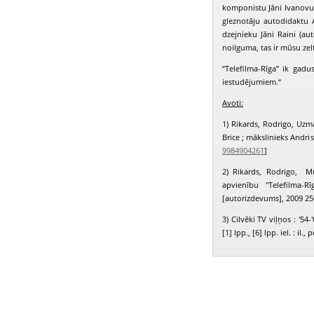
komponistu Jāni Ivanovu ir
gleznotāju autodidaktu A
dzejnieku Jāni Raini (aut
noilguma, tas ir mūsu ze
“Telefilma-Rīga” ik gad
iestudējumiem.“
Avoti:
1) Rikards, Rodrigo, Uzma
Brice ; mākslinieks Andris 
9984904261
]
2) Rikards, Rodrigo, M
apvienību "Telefilma-R
[autorizdevums], 2009 250, 
3) Cilvēki TV viļņos : '54-
[1] lpp., [6] lpp. iel. : il., 