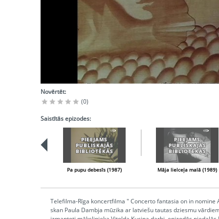
Novērtēt:
(0)
Saistītās epizodes:
PIEEJAMS
PIEEJAMS
PUBLISKAJĀS
PUBLISKAJĀS
BIBLIOTĒKĀS
BIBLIOTĒKĀS
Pa pupu debesīs (1987)
Māja lielceļa malā (1989)
Telefilma-Rīga koncertfilma " Concerto fantasia on in nomine 
skan Paula Dambja mūzika ar latviešu tautas dziesmu vārdiem *
izmantoti mākslinieka Vitolda Kucina darbi, epizodēs piedalās