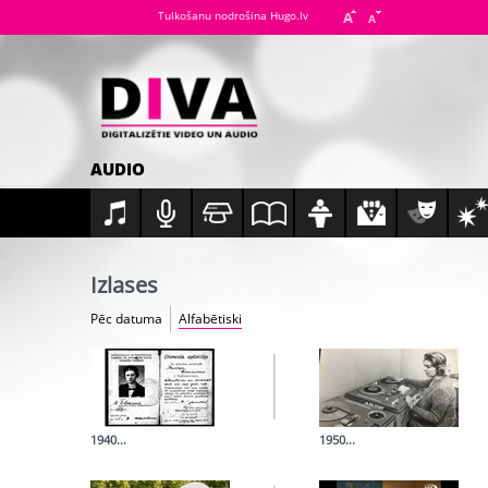
Tulkošanu nodrošina Hugo.lv
AUDIO
Izlases
Pēc datuma
Alfabētiski
1940...
1950...