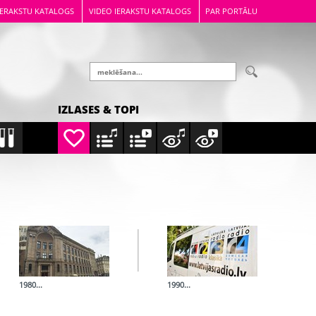
IERAKSTU KATALOGS
VIDEO IERAKSTU KATALOGS
PAR PORTĀLU
IZLASES & TOPI
1980...
1990...