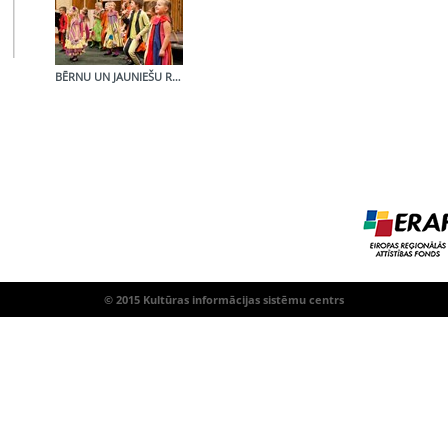
BĒRNU UN JAUNIEŠU RAIDĪJUMI
© 2015 Kultūras informācijas sistēmu centrs