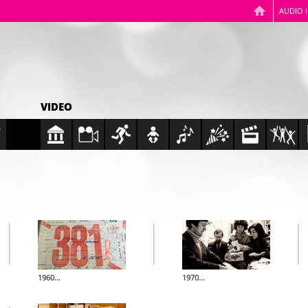
AUDIO 
VIDEO
1960...
1970...