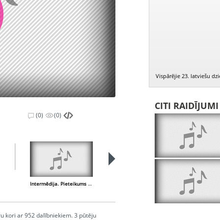
Vispārējie 23. latviešu dz
CITI RAIDĪJUM
(0)
(0)
PIEEJAMS
PUBLISKAJĀS
BIBLIOTĒKĀS
Intermēdija. Pieteikums koncerta "Teiksma par latvieti" nākamajam numuram
Mežezers
u kori ar 952 dalībniekiem. 3 pūtēju