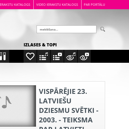
IERAKSTU KATALOGS
VIDEO IERAKSTU KATALOGS
PAR PORTĀLU
IZLASES & TOPI
VISPĀRĒJIE 23.
LATVIEŠU
DZIESMU SVĒTKI -
2003. - TEIKSMA