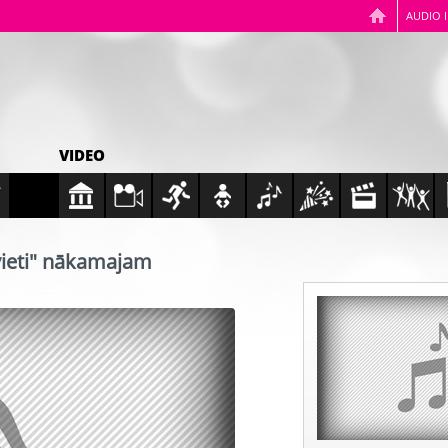
AUDIO 
VIDEO
vieti" nākamajam