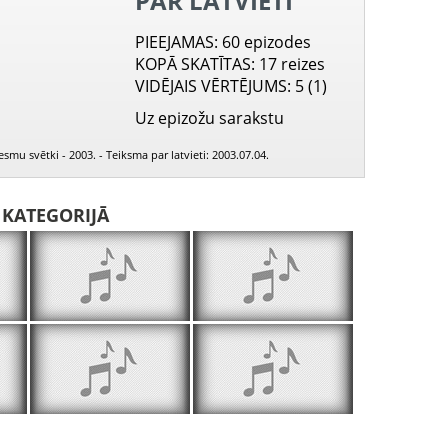
PAR LATVIETI
PIEEJAMAS
: 60 epizodes
KOPĀ SKATĪTAS
: 17 reizes
VIDĒJAIS VĒRTĒJUMS
: 5 (1)
Uz epizožu sarakstu
iesmu svētki - 2003. - Teiksma par latvieti: 2003.07.04.
I KATEGORIJĀ
PIEEJAMS
PUBLISKAJĀS
BIBLIOTĒKĀS
Pieteikums koncerta "Teiksama par latvieti" nākamajam numuram
Ābeļziedā