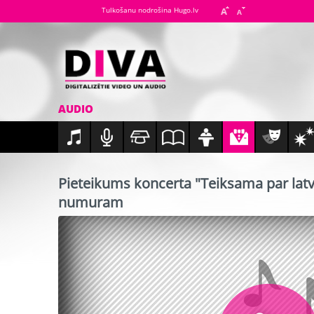
Tulkošanu nodrošina Hugo.lv
AUDIO
Pieteikums koncerta "Teiksama par lat
numuram