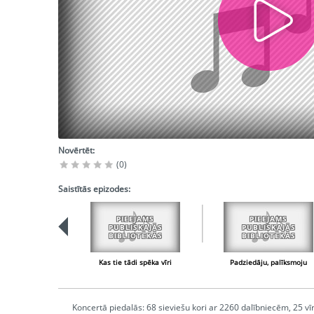
Novērtēt:
(0)
Saistītās epizodes:
PIEEJAMS
PIEEJAMS
PUBLISKAJĀS
PUBLISKAJĀS
BIBLIOTĒKĀS
BIBLIOTĒKĀS
Kas tie tādi spēka vīri
Padziedāju, palīksmoju
Koncertā piedalās: 68 sieviešu kori ar 2260 dalībniecēm, 25 vīr