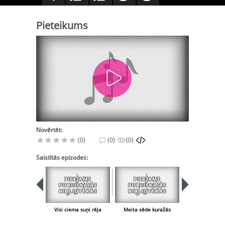
Pieteikums
Novērtēt:
(0)
(0)
(0)
Saistītās epizodes:
PIEEJAMS
PIEEJAMS
PUBLISKAJĀS
PUBLISKAJĀS
BIBLIOTĒKĀS
BIBLIOTĒKĀS
Visi ciema suņi rēja
Meita sēde kuražās
Pieteiku