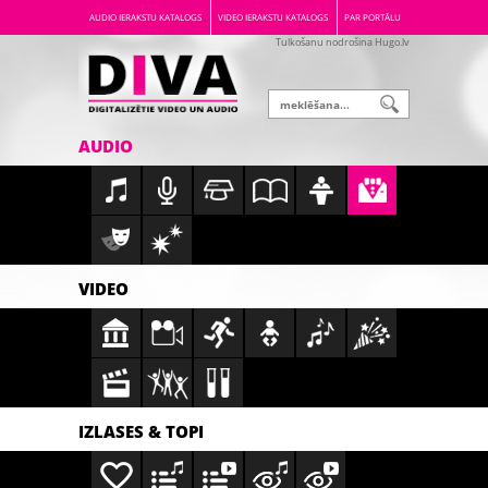
AUDIO IERAKSTU KATALOGS
VIDEO IERAKSTU KATALOGS
PAR PORTĀLU
Tulkošanu nodrošina Hugo.lv
AUDIO
VIDEO
IZLASES & TOPI