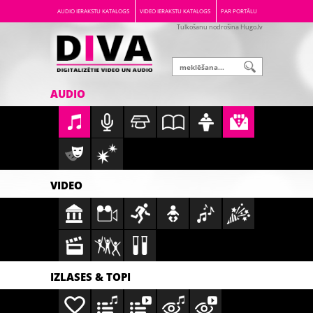
AUDIO IERAKSTU KATALOGS
VIDEO IERAKSTU KATALOGS
PAR PORTĀLU
Tulkošanu nodrošina Hugo.lv
AUDIO
VIDEO
IZLASES & TOPI