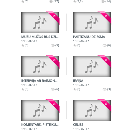
(0)
(17)
(3,3)
(14)
MŪŽU MŪŽOS BŪS DZIESMA
PARTIZĀNU DZIESMA
1985-07-17
1985-07-17
(0)
(9)
(0)
(6)
INTERVIJA AR RAIMONDU BALTAKMENI
IEVIŅA
1985-07-17
1985-07-17
(0)
(6)
(0)
(3)
KOMENTĀRS. PIETEIKUMS
CELIES
1985-07-17
1985-07-17