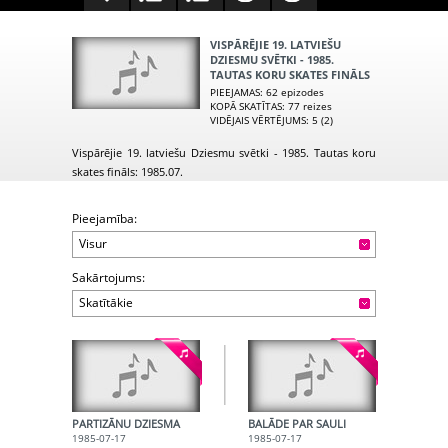
VISPĀRĒJIE 19. LATVIEŠU
DZIESMU SVĒTKI - 1985.
TAUTAS KORU SKATES FINĀLS
PIEEJAMAS
: 62 epizodes
KOPĀ SKATĪTAS
: 77 reizes
VIDĒJAIS VĒRTĒJUMS
: 5 (2)
Vispārējie 19. latviešu Dziesmu svētki - 1985. Tautas koru
skates fināls: 1985.07.
Pieejamība:
Visur
Sakārtojums:
Skatītākie
PARTIZĀNU DZIESMA
BALĀDE PAR SAULI
1985-07-17
1985-07-17