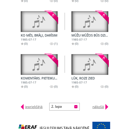
(0)
(0)
(0)
(0)
KO MĒS, BRĀĻI, DARĪSIM
MŪŽU MŪŽOS BŪS DZIESMA
1985-07-17
1985-07-17
(0)
(1)
(0)
(0)
KOMENTĀRS. PIETEIKUMS
LŪK, ROZE ZIED
1985-07-17
1985-07-17
(0)
(0)
(0)
(0)
2. lapa
iepriekšējā
nākošā