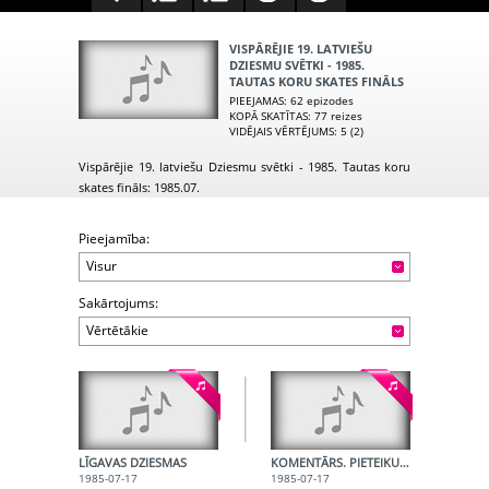
VISPĀRĒJIE 19. LATVIEŠU
DZIESMU SVĒTKI - 1985.
TAUTAS KORU SKATES FINĀLS
PIEEJAMAS
: 62 epizodes
KOPĀ SKATĪTAS
: 77 reizes
VIDĒJAIS VĒRTĒJUMS
: 5 (2)
Vispārējie 19. latviešu Dziesmu svētki - 1985. Tautas koru
skates fināls: 1985.07.
Pieejamība:
Visur
Sakārtojums:
Vērtētākie
LĪGAVAS DZIESMAS
KOMENTĀRS. PIETEIKUMS
1985-07-17
1985-07-17