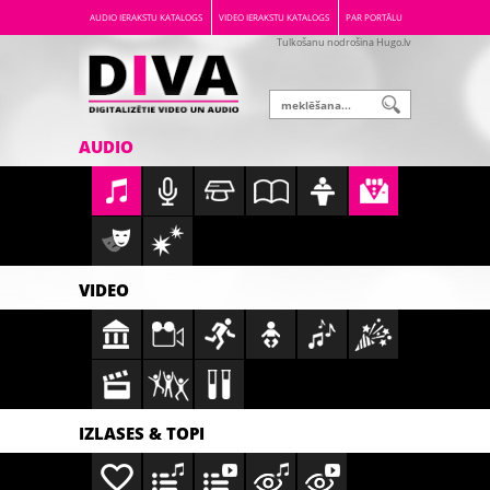
AUDIO IERAKSTU KATALOGS
VIDEO IERAKSTU KATALOGS
PAR PORTĀLU
Tulkošanu nodrošina Hugo.lv
AUDIO
VIDEO
IZLASES & TOPI