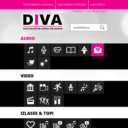
AUDIO IERAKSTU KATALOGS
VIDEO IERAKSTU KATALOGS
PAR PORTĀLU
Tulkošanu nodrošina Hugo.lv
AUDIO
VIDEO
IZLASES & TOPI