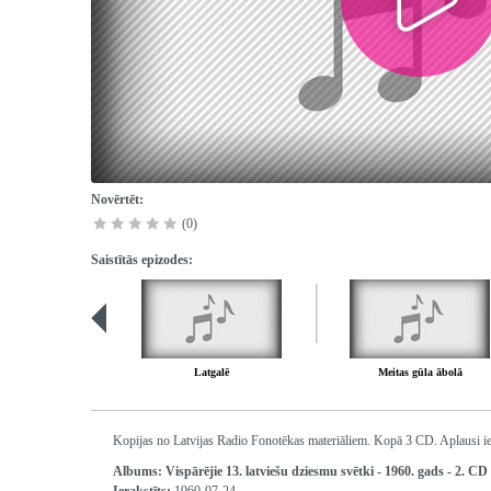
Novērtēt:
(0)
Saistītās epizodes:
Latgalē
Meitas gūla ābolā
Kopijas no Latvijas Radio Fonotēkas materiāliem. Kopā 3 CD. Aplausi ie
Albums:
Vispārējie 13. latviešu dziesmu svētki - 1960. gads - 2. CD