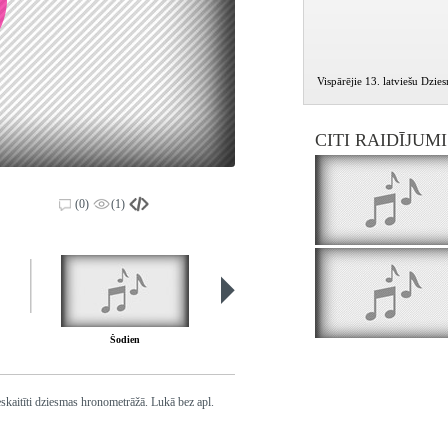
Vispārējie 13. latviešu Dzie
CITI RAIDĪJUM
(0)
(1)
Šodien
IVANS SUSAŅINS - Koris "Dzimtene mana"
skaitīti dziesmas hronometrāžā. Lukā bez apl.