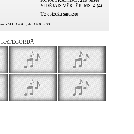
KOPĀ SKATĪTAS
: 219 reizes
VIDĒJAIS VĒRTĒJUMS
: 4 (4)
Uz epizožu sarakstu
smu svētki - 1960. gads.: 1960.07.23.
I KATEGORIJĀ
Lūk, roze zied
Jūrnieku dziesma
Pried