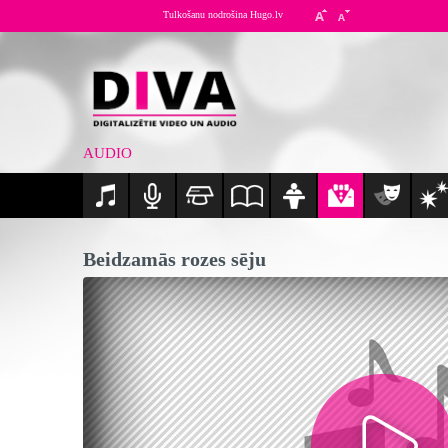
Tulkošanu nodrošina Hugo.lv
AUDIO
Beidzamās rozes sēju