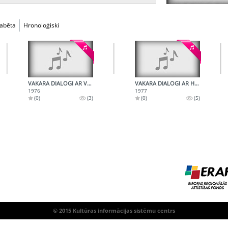
fabēta
Hronoloģiski
VAKARA DIALOGI AR VIJU ARTMANI - 1.
VAKARA DIALOGI AR HARIJU LIEPIŅU
1976
1977
(0)
(3)
(0)
(5)
© 2015 Kultūras informācijas sistēmu centrs