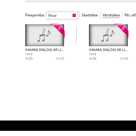
Pieejamība:
Skatītākie
Vērtētākie
Pēc al
Visur
VAKARA DIALOGI AR LIDIJU FREIMANI - 1. DAĻA
VAKARA DIALOGI AR LIDIJU FREIMANI - 2. DAĻA
1974
1974
(0)
(7)
(0)
(3)