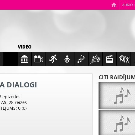
AUDIO 
VIDEO
CITI RAIDĪJU
A DIALOGI
 6 epizodes
TAS
: 28 reizes
RTĒJUMS
: 0 (0)